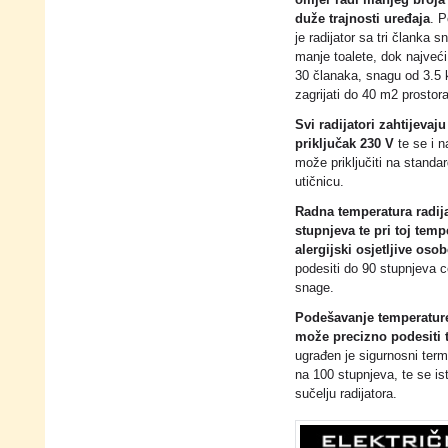
omjer radi manjeg broja
duže trajnosti uređaja
. 
je radijator sa tri članka
manje toalete, dok najveći
30 članaka, snagu od 3.5
zagrijati do 40 m2 prostora
Svi radijatori zahtijeva
priključak 230 V
te se i n
može priključiti na standa
utičnicu.
Radna temperatura radija
stupnjeva te pri toj temp
alergijski osjetljive oso
podesiti do 90 stupnjeva 
snage.
Podešavanje temperature
može precizno podesiti 
ugrađen je sigurnosni termo
na 100 stupnjeva, te se i
sučelju radijatora.