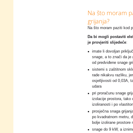
Na što moram paz
grijanja?
Na što moram paziti kod po
Da bi mogli postaviti el
je provjeriti slijedeće
:
imate li dovoljan priklj
snage, a to znači da je 
od predviđene snage grij
sistemi s zaštitnom skl
rade nikakvu razliku, je
osjetljivosti od 0,03A, 
udara
pri proračunu snage grij
izolacije prostora, tak
izoliranosti i po vlastit
prosječna snaga grijan
po kvadratnom metru, d
bolje izolirane prostore
snage do 9 kW, a izni