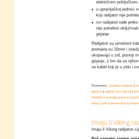
električnim priključkom,
u upravljačkoj jedinici 
koji radijator nije potreb
svi radijatori rade prek
nije potrebno uključivat
grijanje
Radijatori su umreženi kab
promjera su 10mm i stavljaj
ukopavaju u zid, postoji m
grijanje, s tim da se njiho
se kabel koji je u zidu i vo
Poveznice:
centralno grijanje
|
ra
lipovica
|
grijanje bez cijevi
|
kalor
električna energija
|
lipovica
|
peč
kotao
|
plin
|
proizvodnja
|
temper
Imaju li Viking rad
Imaju li Viking radijatori ci
Naš pametni sistem grija