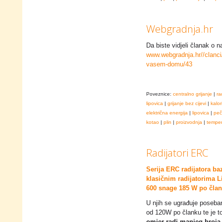
Webgradnja.hr
Da biste vidjeli članak o na
www.webgradnja.hr//clanci/
vasem-domu/43
Poveznice:
centralno grijanje
|
ra
lipovica
|
grijanje bez cijevi
|
kalor
električna energija
|
lipovica
|
peč
kotao
|
plin
|
proizvodnja
|
temper
Radijatori ERC
Serija ERC radijatora ba
klasičnim radijatorima L
600 snage 185 W po član
U njih se ugrađuje poseba
od 120W po članku te je t