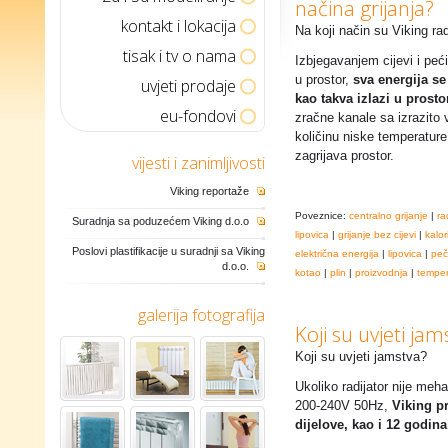
načina grijanja?
kontakt i lokacija
Na koji način su Viking radi
tisak i tv o nama
Izbjegavanjem cijevi i peć
u prostor,
sva energija se
uvjeti prodaje
kao takva izlazi u prost
eu-fondovi
zračne kanale sa izrazito 
količinu niske temperatur
zagrijava prostor.
vijesti i zanimljivosti
Viking reportaže
Poveznice:
centralno grijanje
|
ra
Suradnja sa poduzećem Viking d.o.o
lipovica
|
grijanje bez cijevi
|
kalor
Poslovi plastifikacije u suradnji sa Viking
električna energija
|
lipovica
|
peč
d.o.o.
kotao
|
plin
|
proizvodnja
|
temper
galerija fotografija
Koji su uvjeti jam
Koji su uvjeti jamstva?
Ukoliko radijator nije meha
200-240V 50Hz,
Viking p
dijelove, kao i 12 godin