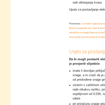
radi otklanjanja kvara.
Upute za postavljanje elek
Poveznice:
centralno grijanje
|
ra
lipovica
|
grijanje bez cijevi
|
kalor
električna energija
|
lipovica
|
peč
kotao
|
plin
|
proizvodnja
|
temper
Uvjeti za postavlj
Da bi mogli postaviti el
je provjeriti slijedeće
:
imate li dovoljan priklj
snage, a to znači da je 
od predviđene snage grij
sistemi s zaštitnom skl
rade nikakvu razliku, je
osjetljivosti od 0,03A, 
udara
pri proračunu snage grij