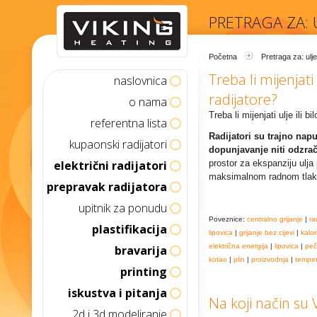
PRETRAGA ZA: 
Početna
Pretraga za: ulje
Treba li mijenjati 
naslovnica
radijatore?
o nama
Treba li mijenjati ulje ili b
referentna lista
Radijatori su trajno nap
kupaonski radijatori
dopunjavanje niti odzrač
električni radijatori
prostor za ekspanziju ulja 
maksimalnom radnom tlaku
prepravak radijatora
upitnik za ponudu
Poveznice:
centralno grijanje
|
ra
plastifikacija
lipovica
|
grijanje bez cijevi
|
kalor
električna energija
|
lipovica
|
peč
bravarija
kotao
|
plin
|
proizvodnja
|
temper
printing
iskustva i pitanja
Na koji način su V
2d i 3d modeliranje