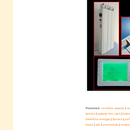
Poveznice:
centralno grijanje
|
ra
lipovica
|
grijanje bez cijevi
|
kalor
električna energija
|
lipovica
|
peč
kotao
|
plin
|
proizvodnja
|
temper