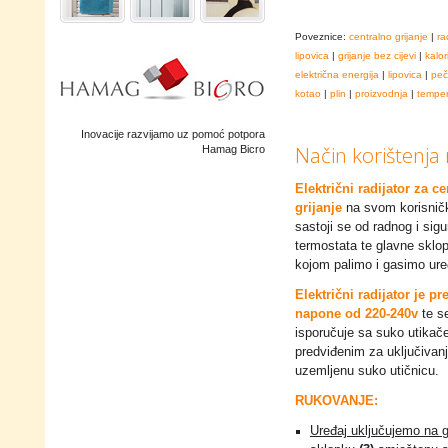
Poveznice:
centralno grijanje
|
ra
lipovica
|
grijanje bez cijevi
|
kalor
električna energija
|
lipovica
|
peč
kotao
|
plin
|
proizvodnja
|
temper
Inovacije razvijamo uz pomoć potpora
Način korištenja 
Hamag Bicro
Električni radijator za c
grijanje
na svom korisnič
sastoji se od radnog i sig
termostata te glavne sklo
kojom palimo i gasimo ure
Električni radijator je p
napone od 220-240v
te s
isporučuje sa suko utika
predviđenim za uključivan
uzemljenu suko utičnicu.
RUKOVANJE:
Uređaj uključujemo na 