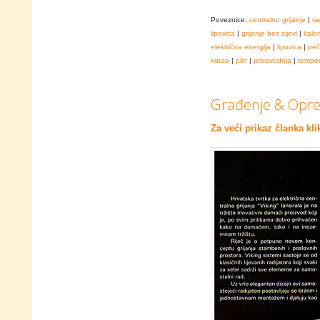
Poveznice:
centralno grijanje
|
ra
lipovica
|
grijanje bez cijevi
|
kalor
električna energija
|
lipovica
|
peč
kotao
|
plin
|
proizvodnja
|
temper
Građenje & Oprem
Za veći prikaz članka kli