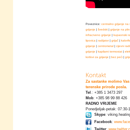
Poveznice:
centralno grijanje na 
grijanje
|
švedski
|
grijanje na plin
infracrveno grijanje
|
kupaonski ra
lipovica
|
radijator
|
grijač
|
kalorif
grijanje
|
centrometal
|
cijevni radi
grijanje
|
kapilarni termostat
|
ele
kotlovi za grijanje
|
bez peći
|
grij
Kontakt
Za sastanke molimo Vas 
terenske prirode posla.
Tel
.: +385 1 3473 297
Mob
: +385 98 99 88 426
RADNO VRIJEME
Ponedjeljak-petak: 07:30-
Skype
: viking.heatin
Facebook
:
www.face
Twitter
:
www.twitter.