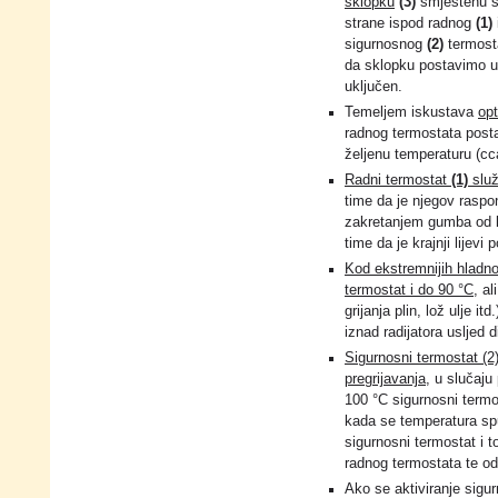
sklopku
(3)
smještenu s
strane ispod radnog
(1)
sigurnosnog
(2)
termost
da sklopku postavimo u p
uključen.
Temeljem iskustava
opt
radnog termostata posta
željenu temperaturu (cc
Radni termostat
(1)
služ
time da je njegov raspo
zakretanjem gumba od l
time da je krajnji lijevi 
Kod ekstremnijih hladnoć
termostat i do 90 °C
, al
grijanja plin, lož ulje i
iznad radijatora usljed 
Sigurnosni termostat (2)
pregrijavanja
, u slučaju
100 °C sigurnosni termos
kada se temperatura spu
sigurnosni termostat i 
radnog termostata te od
Ako se aktiviranje sigu