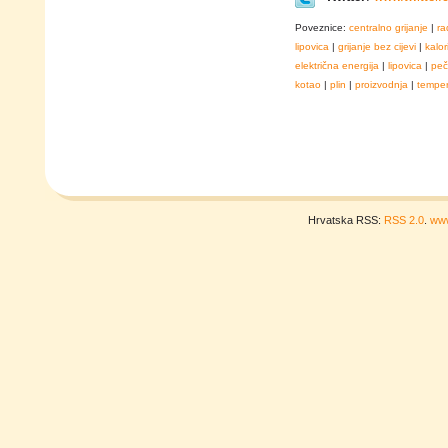
Poveznice:
centralno grijanje
|
ra
lipovica
|
grijanje bez cijevi
|
kalor
električna energija
|
lipovica
|
peč
kotao
|
plin
|
proizvodnja
|
temper
Hrvatska RSS:
RSS 2.0
.
www