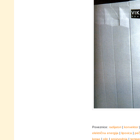
Poveznice:
radijatori
|
konvektor
električna energija
|
lipovica
|
peč
kotao
|
plin
|
proizvodnja
|
temper