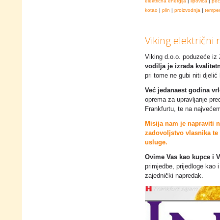
električna energija
|
lipovica
|
peč
kotao
|
plin
|
proizvodnja
|
temper
Viking električni 
Viking d.o.o. poduzeće iz
vodilja je izrada kvalite
pri tome ne gubi niti djeli
Već jedanaest godina vrl
oprema za upravljanje pred
Frankfurtu, te na najveće
Misija nam je napraviti n
zadovoljstvo vlasnika te 
usluge.
Ovime Vas kao kupce i V
primjedbe, prijedloge kao 
zajednički napredak.