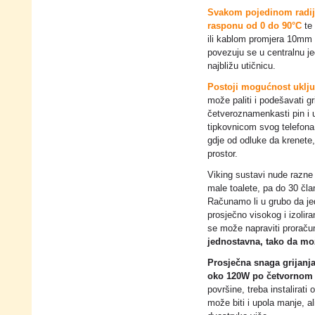
Svakom pojedinom radija
rasponu od 0 do 90°C
te 
ili kablom promjera 10mm k
povezuju se u centralnu je
najbližu utičnicu.
Postoji mogućnost uklju
može paliti i podešavati gr
četveroznamenkasti pin i u
tipkovnicom svog telefona 
gdje od odluke da krenete
prostor.
Viking sustavi nude razne 
male toalete, pa do 30 čl
Računamo li u grubo da jed
prosječno visokog i izolira
se može napraviti proraču
jednostavna, tako da mo
Prosječna snaga grijanja
oko 120W po četvornom
površine, treba instalirati
može biti i upola manje, al