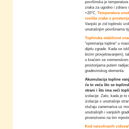
površinska je temperatura
zraka za ugodno i zdravo s
+20°C.
Temperatura unut
rosišta zraka u prostori
Vanjski je zid toplinski iz
unutrašnjim površinama ti
Toplinska stabilnost zn
“spremanja topline“ u mas
dijelu zgrade. Kada se isklj
brzim provjetravanjem), ta
u kraćem se vremenskom p
prostorijama putem radijac
građevinskog elementa.
Akumulacija topline vanj
će to veća što se toplins
strani i što ima veći topl
izolacije. Zato, kada je to
izolacije s unutrašnje str
slučaju zanemariva uz mo
unutrašnjih i vanjskih gr
prvenstveno na tim mjest
Kod neizoliranih zidova/