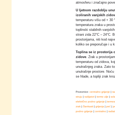
atmosferu i značajno pove
U ljetnom razdoblju unut
izoliranih vanjskih zido
temperaturu višu od + 30 
temperatura zraka u prosto
toplinski stabilnih vanjsk
strani zida 22°C – 24°C. B
prostorijama, niti kod najv
koliko se preporučuje i u k
Toplina se iz prostorija
zidove
. Zrak u prostorija
temperaturu od zidova, koji 
unutrašnjeg zraka. Zato top
unutrašnje prostore. Noću j
se hlade, a topliji zrak kr
Poveznice:
centralno grijanje
|
ra
struju
|
radijatori
|
termo ulje
|
sol
električno podno grijanje
|
termos
zrak
|
člankasti
|
grijanja
|
peć
|
p
podno grijanje
|
centralno
|
radia