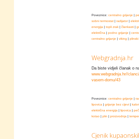
Poveznice:
centralno grijanje
|
pe
sobni termostat
|
radijator
|
elekt
energija
|
topli zrak
|
člankasti
|
g
električna
|
podno grijanje
|
centr
centralno grijanje
|
viking
|
plinski
Webgradnja.hr
Da biste vidjeli članak o na
www.webgradnja.hr//clanci/
vasem-domu/43
Poveznice:
centralno grijanje
|
ra
lipovica
|
grijanje bez cijevi
|
kalor
električna energija
|
lipovica
|
peč
kotao
|
plin
|
proizvodnja
|
temper
Cjenik kupaonskih