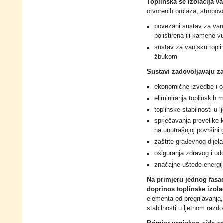
Toplinska se izolacija v
otvorenih prolaza, stropova
povezani sustav za vanj
polistirena ili kamene v
sustav za vanjsku topli
žbukom
Sustavi zadovoljavaju z
ekonomične izvedbe i op
eliminiranja toplinskih 
toplinske stabilnosti u 
sprječavanja prevelike
na unutrašnjoj površini
zaštite građevnog dijel
osiguranja zdravog i u
značajne uštede energije 
Na primjeru jednog fasad
doprinos toplinske izolac
elementa od pregrijavanja,
stabilnosti u ljetnom razd