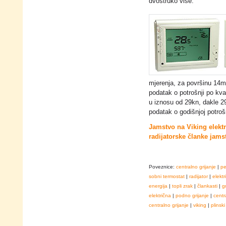
dvostruko više.
mjerenja, za površinu 14m2
podatak o potrošnji po kva
u iznosu od 29kn, dakle 29
podatak o godišnjoj potrošnj
Jamstvo na Viking elektr
radijatorske članke jams
Poveznice:
centralno grijanje
|
pe
sobni termostat
|
radijator
|
elekt
energija
|
topli zrak
|
člankasti
|
g
električna
|
podno grijanje
|
centr
centralno grijanje
|
viking
|
plinski