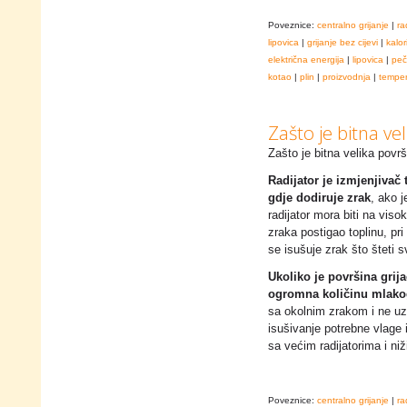
Poveznice:
centralno grijanje
|
ra
lipovica
|
grijanje bez cijevi
|
kalor
električna energija
|
lipovica
|
peč
kotao
|
plin
|
proizvodnja
|
temper
Zašto je bitna vel
Zašto je bitna velika površ
Radijator je izmjenjivač 
gdje dodiruje zrak
, ako j
radijator mora biti na vis
zraka postigao toplinu, pri
se isušuje zrak što šteti s
Ukoliko je površina grija
ogromna količinu mlako
sa okolnim zrakom i ne uzro
isušivanje potrebne vlage i
sa većim radijatorima i niž
Poveznice:
centralno grijanje
|
ra