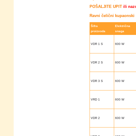
POŠALJITE UPIT
ili naz
Ravni čelični kupaonski 
Šifra
Električna
proizvoda
snaga
VDR 1 S
600 W
VDR 2 S
600 W
VDR 3 S
600 W
VRD 1
600 W
VDR 2
600 W