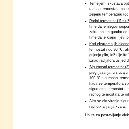
Temeljem iskustava
opt
radnog termostata posta
željenu temperaturu (cc
Radni termostat
(1)
služ
time da je njegov raspo
zakretanjem gumba od l
time da je krajnji lijevi 
Kod ekstremnijih hladnoć
termostat i do 90 °C
, al
grijanja plin, lož ulje i
iznad radijatora usljed 
Sigurnosni termostat (2)
pregrijavanja
, u slučaju
100 °C sigurnosni termos
kada se temperatura spu
sigurnosni termostat i 
radnog termostata te od
Ako se aktiviranje sigu
radi otklanjanja kvara.
Upute za postavljanje elek