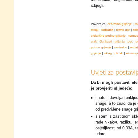
izbjegli.
Poveznice:
centralno grijanje
|
ra
struju
|
radijatori
|
termo ulje
|
sol
električno podno grijanje
|
termos
zrak
|
člankasti
|
grijanja
|
peć
|
p
podno grijanje
|
centralno
|
radia
grijanje
|
viking
|
plinski
|
aluminijs
Uvjeti za postavlj
Da bi mogli postaviti el
je provjeriti slijedeće
:
imate li dovoljan priklj
snage, a to znači da je 
od predviđene snage grij
sistemi s zaštitnom skl
rade nikakvu razliku, je
osjetljivosti od 0,03A, 
udara