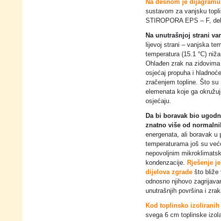
Na desnom je dijagramu i
sustavom za vanjsku topl
STIROPORA EPS – F, deb
Na unutrašnjoj strani va
lijevoj strani – vanjska t
temperatura (15.1 °C) niža
Ohlađen zrak na zidovima 
osjećaj propuha i hladnoće
zračenjem topline. Što su 
elemenata koje ga okružuju
osjećaju.
Da bi boravak bio ugodni
znatno više od normalni
energenata, ali boravak u 
temperaturama još su veće 
nepovoljnim mikroklimats
kondenzacije.
Rješenje je
dijelova zgrade
što bliže 
odnosno njihovo zagrijava
unutrašnjih površina i zrak
Kod toplinsko izoliranih
svega 6 cm toplinske izola