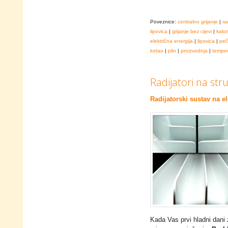
Poveznice:
centralno grijanje
|
ra
lipovica
|
grijanje bez cijevi
|
kalor
električna energija
|
lipovica
|
peč
kotao
|
plin
|
proizvodnja
|
temper
Radijatori na stru
Radijatorski sustav na el
Kada Vas prvi hladni dani 