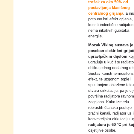
trošak za oko 50% od
postavljanja klasičnog
centralnog grijanja
, a im
potpuno isti efekt grijanja, 
koristi indentične radijatore
nema nikakvih gubitaka
energije.
Mozak Viking sustava je
poseban električni grijač
upravljačkim dijelom
koj
ugrađuje u kućište radijato
obliku jednog dodatnog reb
Sustav koristi termosifons
efekt, te uzgonom tople i
spustanjem ohlađene teku
stvara cirkulaciju, pa je cij
površina radijatora ravnom
zagrijana. Kako između
rebrastih članaka postoje
zračni kanali, radijator uz
konvekcijsku cirkulaciju 
radijatora je 60 °C pri k
osjetljive osobe.