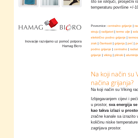
što se isključi, prosječni
temperaturu površine +/-
Poveznice:
centralno grijanje
|
ra
struju
|
radijatori
|
termo ulje
|
sol
električno podno grijanje
|
termos
Inovacije razvijamo uz pomoć potpora
zrak
|
člankasti
|
grijanja
|
peć
|
p
Hamag Bicro
podno grijanje
|
centralno
|
radia
grijanje
|
viking
|
plinski
|
aluminijs
Na koji način su V
načina grijanja?
Na koji način su Viking radi
Izbjegavanjem cijevi i peć
u prostor,
sva energija se
kao takva izlazi u prost
zračne kanale sa izrazito 
količinu niske temperatur
zagrijava prostor.