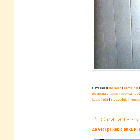
Poveznice:
radijatori
|
konvektor
električna energija
|
lipovica
|
peč
kotao
|
plin
|
proizvodnja
|
temper
Pro Gradanja - st
Za veći prikaz članka kli