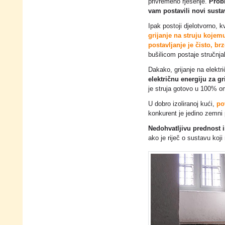
privremeno rješenje.
Prob
vam postavili novi susta
Ipak postoji djelotvorno, k
grijanje na struju kojemu
postavljanje je čisto, br
bušilicom postaje stručnja
Dakako, grijanje na elektr
električnu energiju za gr
je struja gotovo u 100% om
U dobro izoliranoj kući,
po
konkurent je jedino zemni 
Nedohvatljivu prednost
ako je riječ o sustavu koj