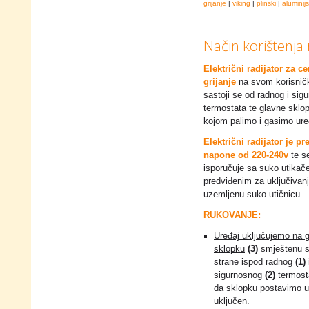
grijanje
|
viking
|
plinski
|
aluminijs
Način korištenja 
Električni radijator za c
grijanje
na svom korisnič
sastoji se od radnog i sig
termostata te glavne sklo
kojom palimo i gasimo ure
Električni radijator je p
napone od 220-240v
te s
isporučuje sa suko utika
predviđenim za uključivan
uzemljenu suko utičnicu.
RUKOVANJE:
Uređaj uključujemo na 
sklopku
(3)
smještenu s
strane ispod radnog
(1)
sigurnosnog
(2)
termost
da sklopku postavimo u p
uključen.