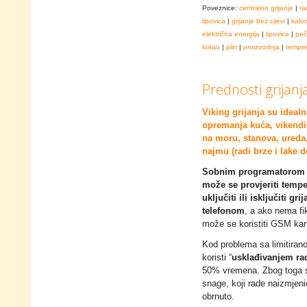
Poveznice:
centralno grijanje
|
ra
lipovica
|
grijanje bez cijevi
|
kalor
električna energija
|
lipovica
|
peč
kotao
|
plin
|
proizvodnja
|
temper
Prednosti grijanj
Viking grijanja su ideal
opremanja kuća, vikendi
na moru, stanova, ureda,
najmu (radi brze i lake 
Sobnim programatorom
može se provjeriti tempe
uključiti ili isključiti grij
telefonom
, a ako nema fik
može se koristiti GSM kar
Kod problema sa limitiran
koristi “
usklađivanjem rad
50% vremena. Zbog toga se
snage, koji rade naizmjenič
obrnuto.