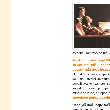
izvedbe. Jamstvo na uređa
Troškovi postavljanja Vi
su oko 50% niži u odnos
postavljanja nove instala
plin, struju ili loživo ulje. 
koju ste uštedjeli investiral
poboljšavanje kvalitete izo
vanjskih zidova (npr. gips 
mineralna vuna, stiropor, p
energijom grijete povolj
Uz to još uračunajte tro
monoksida, mogućnost reduk