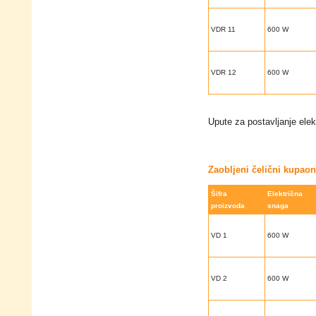
VDR 11
600 W
VDR 12
600 W
Upute za postavljanje elek
Zaobljeni čelični kupaon
Šifra
Električna
proizvoda
snaga
VD 1
600 W
VD 2
600 W