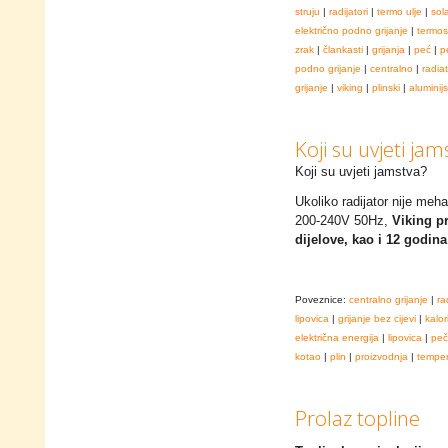
struju
|
radijatori
|
termo ulje
|
sol
električno podno grijanje
|
termos
zrak
|
člankasti
|
grijanja
|
peć
|
p
podno grijanje
|
centralno
|
radia
grijanje
|
viking
|
plinski
|
aluminijs
Koji su uvjeti jam
Koji su uvjeti jamstva?
Ukoliko radijator nije meha
200-240V 50Hz,
Viking p
dijelove, kao i 12 godin
Poveznice:
centralno grijanje
|
ra
lipovica
|
grijanje bez cijevi
|
kalor
električna energija
|
lipovica
|
peč
kotao
|
plin
|
proizvodnja
|
temper
Prolaz topline