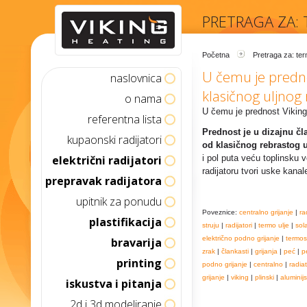
PRETRAGA ZA:
Početna
Pretraga za: te
U čemu je predno
naslovnica
klasičnog uljnog 
o nama
U čemu je prednost Viking 
referentna lista
Prednost je u dizajnu čl
kupaonski radijatori
od klasičnog rebrastog u
električni radijatori
i pol puta veću toplinsku v
radijatoru tvori uske kana
prepravak radijatora
upitnik za ponudu
Poveznice:
centralno grijanje
|
ra
plastifikacija
struju
|
radijatori
|
termo ulje
|
sol
električno podno grijanje
|
termos
bravarija
zrak
|
člankasti
|
grijanja
|
peć
|
p
printing
podno grijanje
|
centralno
|
radia
grijanje
|
viking
|
plinski
|
aluminijs
iskustva i pitanja
2d i 3d modeliranje