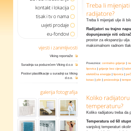
Treba li mijenjati 
kontakt i lokacija
radijatore?
tisak i tv o nama
Treba li mijenjati ulje ili b
uvjeti prodaje
Radijatori su trajno nap
eu-fondovi
dopunjavanje niti odzrač
prostor za ekspanziju ulja 
maksimalnom radnom tlaku
vijesti i zanimljivosti
Viking reportaže
Poveznice:
centralno grijanje
|
ra
Suradnja sa poduzećem Viking d.o.o
lipovica
|
grijanje bez cijevi
|
kalor
Poslovi plastifikacije u suradnji sa Viking
električna energija
|
lipovica
|
peč
d.o.o.
kotao
|
plin
|
proizvodnja
|
temper
galerija fotografija
Koliko radijator
temperaturu?
Koliko radijatoru treba da
Temperatura od 60 stupn
vanjskoj temperaturi okoli