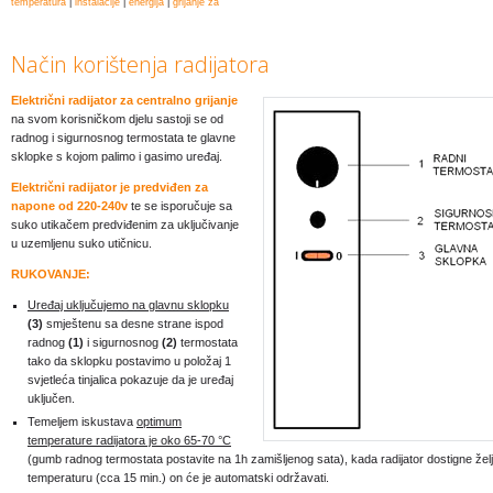
temperatura
|
instalacije
|
energija
|
grijanje za
Način korištenja radijatora
Električni radijator za centralno grijanje
na svom korisničkom djelu sastoji se od
radnog i sigurnosnog termostata te glavne
sklopke s kojom palimo i gasimo uređaj.
Električni radijator je predviđen za
napone od 220-240v
te se isporučuje sa
suko utikačem predviđenim za uključivanje
u uzemljenu suko utičnicu.
RUKOVANJE:
Uređaj uključujemo na glavnu sklopku
(3)
smještenu sa desne strane ispod
radnog
(1)
i sigurnosnog
(2)
termostata
tako da sklopku postavimo u položaj 1
svjetleća tinjalica pokazuje da je uređaj
uključen.
Temeljem iskustava
optimum
temperature radijatora je oko 65-70 °C
(gumb radnog termostata postavite na 1h zamišljenog sata), kada radijator dostigne žel
temperaturu (cca 15 min.) on će je automatski održavati.