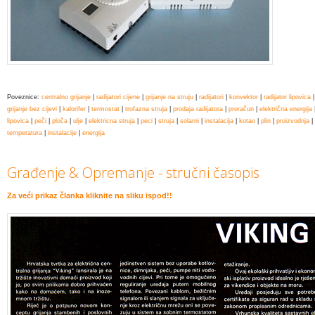
Poveznice:
centralno grijanje
|
radijatori cijene
|
grijanje na struju
|
radijatori
|
konvektor
|
radijator lipovica
|
grijanje bez cijevi
|
kalorifer
|
termostat
|
trofazna struja
|
prodaja radijatora
|
proračun
|
električna energija
lipovica
|
peči
|
ploča
|
ulje
|
elektricna struja
|
peci
|
struja
|
solarni
|
instalacija
|
kotao
|
plin
|
proizvodnja
|
temperatura
|
instalacije
|
energija
Građenje & Opremanje - stručni časopis
Za veći prikaz članka kliknite na sliku ispod!!