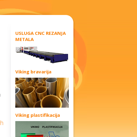
USLUGA CNC REZANJA
METALA
Viking bravarija
|
Viking plastifikacija
ih