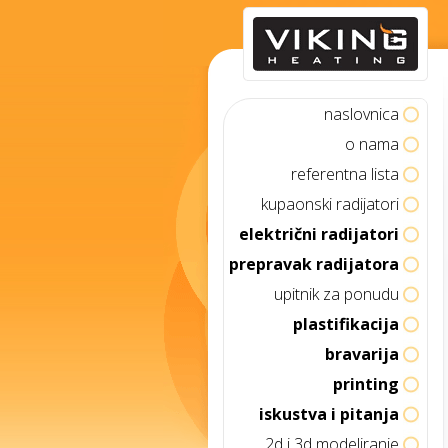
naslovnica
o nama
referentna lista
kupaonski radijatori
električni radijatori
prepravak radijatora
upitnik za ponudu
plastifikacija
bravarija
printing
iskustva i pitanja
2d i 3d modeliranje