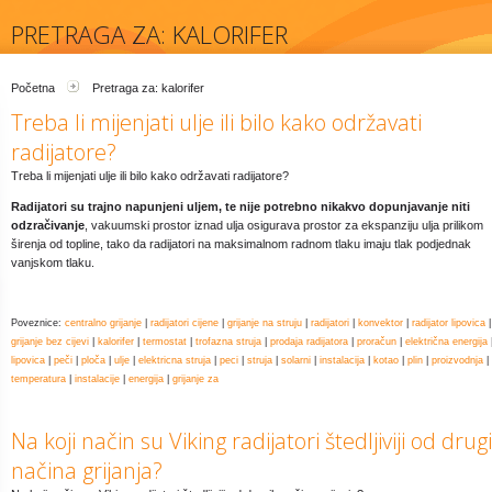
PRETRAGA ZA: KALORIFER
Početna
Pretraga za: kalorifer
Treba li mijenjati ulje ili bilo kako održavati
radijatore?
Treba li mijenjati ulje ili bilo kako održavati radijatore?
Radijatori su trajno napunjeni uljem, te nije potrebno nikakvo dopunjavanje niti
odzračivanje
, vakuumski prostor iznad ulja osigurava prostor za ekspanziju ulja prilikom
širenja od topline, tako da radijatori na maksimalnom radnom tlaku imaju tlak podjednak
vanjskom tlaku.
Poveznice:
centralno grijanje
|
radijatori cijene
|
grijanje na struju
|
radijatori
|
konvektor
|
radijator lipovica
|
grijanje bez cijevi
|
kalorifer
|
termostat
|
trofazna struja
|
prodaja radijatora
|
proračun
|
električna energija
lipovica
|
peči
|
ploča
|
ulje
|
elektricna struja
|
peci
|
struja
|
solarni
|
instalacija
|
kotao
|
plin
|
proizvodnja
|
temperatura
|
instalacije
|
energija
|
grijanje za
Na koji način su Viking radijatori štedljiviji od drug
načina grijanja?