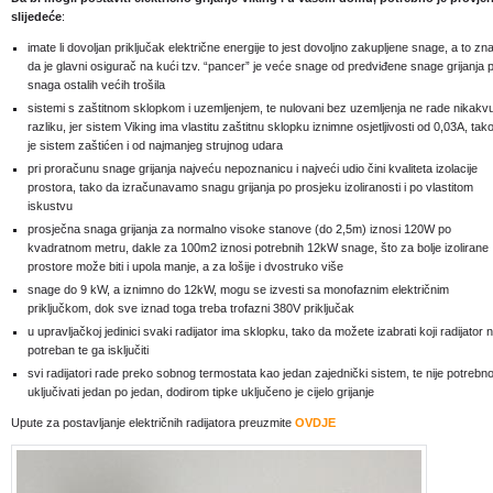
slijedeće
:
imate li dovoljan priključak električne energije to jest dovoljno zakupljene snage, a to zna
da je glavni osigurač na kući tzv. “pancer” je veće snage od predviđene snage grijanja 
snaga ostalih većih trošila
sistemi s zaštitnom sklopkom i uzemljenjem, te nulovani bez uzemljenja ne rade nikakv
razliku, jer sistem Viking ima vlastitu zaštitnu sklopku iznimne osjetljivosti od 0,03A, tak
je sistem zaštićen i od najmanjeg strujnog udara
pri proračunu snage grijanja najveću nepoznanicu i najveći udio čini kvaliteta izolacije
prostora, tako da izračunavamo snagu grijanja po prosjeku izoliranosti i po vlastitom
iskustvu
prosječna snaga grijanja za normalno visoke stanove (do 2,5m) iznosi 120W po
kvadratnom metru, dakle za 100m2 iznosi potrebnih 12kW snage, što za bolje izolirane
prostore može biti i upola manje, a za lošije i dvostruko više
snage do 9 kW, a iznimno do 12kW, mogu se izvesti sa monofaznim električnim
priključkom, dok sve iznad toga treba trofazni 380V priključak
u upravljačkoj jedinici svaki radijator ima sklopku, tako da možete izabrati koji radijator n
potreban te ga isključiti
svi radijatori rade preko sobnog termostata kao jedan zajednički sistem, te nije potrebn
uključivati jedan po jedan, dodirom tipke uključeno je cijelo grijanje
Upute za postavljanje električnih radijatora preuzmite
OVDJE