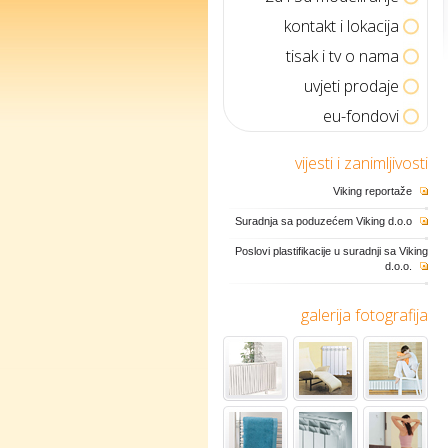
kontakt i lokacija
tisak i tv o nama
uvjeti prodaje
eu-fondovi
vijesti i zanimljivosti
Viking reportaže
Suradnja sa poduzećem Viking d.o.o
Poslovi plastifikacije u suradnji sa Viking
d.o.o.
galerija fotografija