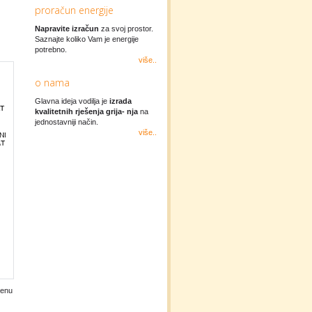
proračun energije
Napravite izračun
za svoj prostor.
Saznajte koliko Vam je energije
potrebno.
više..
o nama
Glavna ideja vodilja je
izrada
kvalitetnih rješenja grija- nja
na
jednostavniji način.
više..
jenu