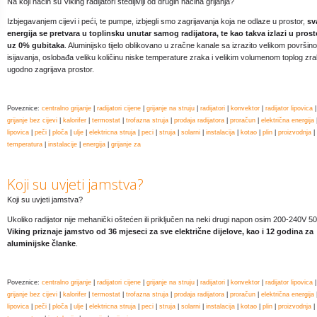
Na koji način su Viking radijatori štedljiviji od drugih načina grijanja?
Izbjegavanjem cijevi i peći, te pumpe, izbjegli smo zagrijavanja koja ne odlaze u prostor,
sv
energija se pretvara u toplinsku unutar samog radijatora, te kao takva izlazi u prost
uz 0% gubitaka
. Aluminijsko tijelo oblikovano u zračne kanale sa izrazito velikom površin
isijavanja, oslobađa veliku količinu niske temperature zraka i velikim volumenom toplog zr
ugodno zagrijava prostor.
Poveznice:
centralno grijanje
|
radijatori cijene
|
grijanje na struju
|
radijatori
|
konvektor
|
radijator lipovica
|
grijanje bez cijevi
|
kalorifer
|
termostat
|
trofazna struja
|
prodaja radijatora
|
proračun
|
električna energija
lipovica
|
peči
|
ploča
|
ulje
|
elektricna struja
|
peci
|
struja
|
solarni
|
instalacija
|
kotao
|
plin
|
proizvodnja
|
temperatura
|
instalacije
|
energija
|
grijanje za
Koji su uvjeti jamstva?
Koji su uvjeti jamstva?
Ukoliko radijator nije mehanički oštećen ili priključen na neki drugi napon osim 200-240V 5
Viking priznaje jamstvo od 36 mjeseci za sve električne dijelove, kao i 12 godina za
aluminijske članke
.
Poveznice:
centralno grijanje
|
radijatori cijene
|
grijanje na struju
|
radijatori
|
konvektor
|
radijator lipovica
|
grijanje bez cijevi
|
kalorifer
|
termostat
|
trofazna struja
|
prodaja radijatora
|
proračun
|
električna energija
lipovica
|
peči
|
ploča
|
ulje
|
elektricna struja
|
peci
|
struja
|
solarni
|
instalacija
|
kotao
|
plin
|
proizvodnja
|