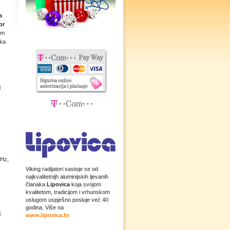
a
or
om
aka
|
0Hz,
Viking radijatori sastoje se od
najkvalitetnijh aluminijskih ljevanih
članaka
Lipovica
koja svojom
kvalitetom, tradicijom i vrhunskom
uslugom uspješno posluje već 40
godina. Više na
|
www.lipovica.hr