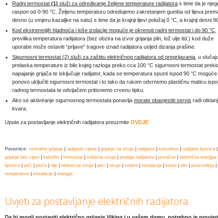
Radni termostat
(1)
služi za određivanje željene temperature radijatora
s time da je nje
raspon od 0-90 °C. Željenu temperaturu određujemo zakretanjem gumba od lijeva prem
desno (u smjeru kazaljke na satu) s time da je krajnji lijevi položaj 0 °C, a krajnji desni 9
Kod ekstremnijih hladnoća i loše izolacije moguće je okrenuti radni termostat i do 90 °C
,
previlika temperatura radijatora (bez obzira na izvor grijanja plin, lož ulje itd.) kod duže
uporabe može ostaviti “prljave” tragove iznad radijatora usljed dizanja prašine.
Sigurnosni termostat (2) služi za zaštitu električnog radijatora od pregrijavanja
, u slučaj
prelaska temperature iz bilo kojeg razloga preko cca 100 °C sigurnosni termostat preki
napajanje grijača te isključuje radijator, kada se temperatura spusti ispod 90 °C moguće 
ponovo uključiti sigurnosni termostat i to tako da rukom odvrnemo plastičnu maticu isp
radnog termostata te odvijačem pritisnemo crvenu tipku.
Ako se aktiviranje sigurnosnog termostata ponavlja
morate obavjestiti servis
radi otklan
kvara.
Upute za postavljanje električnih radijatora preuzmite
OVDJE
Poveznice:
centralno grijanje
|
radijatori cijene
|
grijanje na struju
|
radijatori
|
konvektor
|
radijator lipovica
|
grijanje bez cijevi
|
kalorifer
|
termostat
|
trofazna struja
|
prodaja radijatora
|
proračun
|
električna energija
lipovica
|
peči
|
ploča
|
ulje
|
elektricna struja
|
peci
|
struja
|
solarni
|
instalacija
|
kotao
|
plin
|
proizvodnja
|
temperatura
|
instalacije
|
energija
Uvjeti za postavljanje električnih radijatora
Da bi mogli postaviti električno grijanje Viking i u vašem domu, potrebno je provjeri