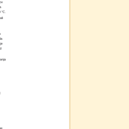
gov
a
0 °C.
 ali
u
da
je
od
janja
|
ti