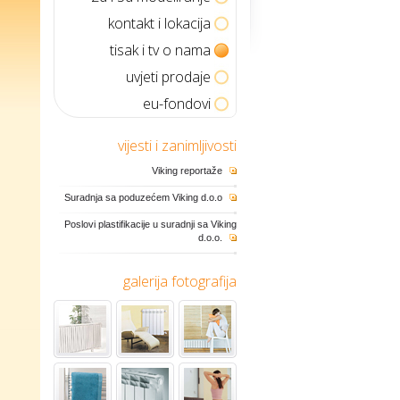
kontakt i lokacija
tisak i tv o nama
uvjeti prodaje
eu-fondovi
vijesti i zanimljivosti
Viking reportaže
Suradnja sa poduzećem Viking d.o.o
Poslovi plastifikacije u suradnji sa Viking
d.o.o.
galerija fotografija