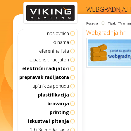
WEBGRADNJA.
Početna
Tisak i TV o na
Webgradnja.hr
naslovnica
o nama
referentna lista
kupaonski radijatori
električni radijatori
prepravak radijatora
upitnik za ponudu
plastifikacija
bravarija
printing
iskustva i pitanja
2d i 3d modeliranje