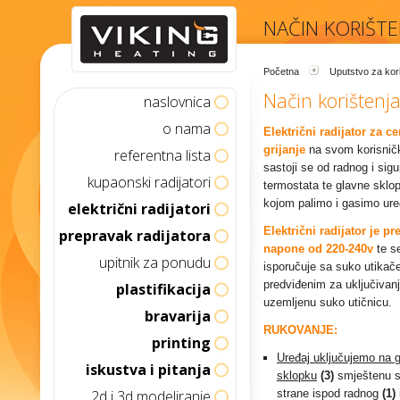
NAČIN KORIŠTE
Početna
Uputstvo za kor
Način korištenja
naslovnica
o nama
Električni radijator za c
grijanje
na svom korisnič
referentna lista
sastoji se od radnog i sig
kupaonski radijatori
termostata te glavne sklo
kojom palimo i gasimo ure
električni radijatori
Električni radijator je p
prepravak radijatora
napone od 220-240v
te s
upitnik za ponudu
isporučuje sa suko utika
predviđenim za uključivan
plastifikacija
uzemljenu suko utičnicu.
bravarija
RUKOVANJE:
printing
Uređaj uključujemo na 
iskustva i pitanja
sklopku
(3)
smještenu s
2d i 3d modeliranje
strane ispod radnog
(1)