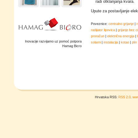
radi otklanjanja kvara.
Upute za postavljanje elek
Poveznice:
centralno grijanje
|
r
radijator lipovica
|
grijanje bez ci
proračun
|
električna energija
|
Inovacije razvijamo uz pomoć potpora
solarni
|
instalacija
|
kotao
|
plin
Hamag Bicro
Hrvatska RSS:
RSS 2.0
.
www