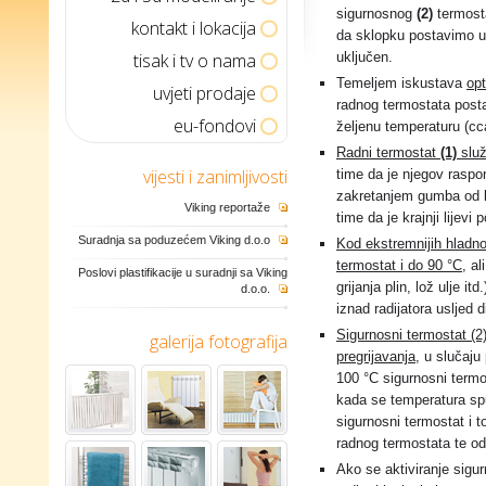
sigurnosnog
(2)
termost
kontakt i lokacija
da sklopku postavimo u p
tisak i tv o nama
uključen.
Temeljem iskustava
opt
uvjeti prodaje
radnog termostata posta
eu-fondovi
željenu temperaturu (cc
Radni termostat
(1)
služ
vijesti i zanimljivosti
time da je njegov raspo
zakretanjem gumba od l
Viking reportaže
time da je krajnji lijevi 
Suradnja sa poduzećem Viking d.o.o
Kod ekstremnijih hladnoć
termostat i do 90 °C
, al
Poslovi plastifikacije u suradnji sa Viking
grijanja plin, lož ulje i
d.o.o.
iznad radijatora usljed 
Sigurnosni termostat (2)
galerija fotografija
pregrijavanja
, u slučaju
100 °C sigurnosni termos
kada se temperatura spu
sigurnosni termostat i 
radnog termostata te od
Ako se aktiviranje sigu