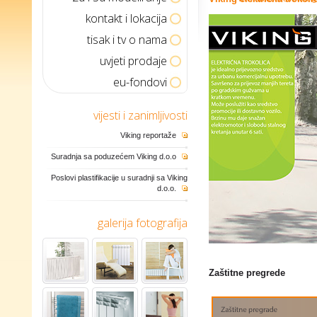
kontakt i lokacija
tisak i tv o nama
uvjeti prodaje
eu-fondovi
vijesti i zanimljivosti
Viking reportaže
Suradnja sa poduzećem Viking d.o.o
Poslovi plastifikacije u suradnji sa Viking
d.o.o.
galerija fotografija
Zaštitne pregrede