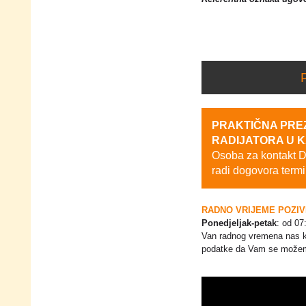
PRAKTIČNA PREZ
RADIJATORA U 
Osoba za kontakt
radi dogovora termi
RADNO VRIJEME POZI
Ponedjeljak-petak
: od 07
Van radnog vremena nas ko
podatke da Vam se možem