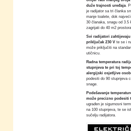
omjer radi manjeg broja
duže trajnosti uređaja
. 
je radijator sa tri članka
manje toalete, dok najveći
30 članaka, snagu od 3.5
zagrijati do 40 m2 prostora
Svi radijatori zahtijeva
priključak 230 V
te se i n
može priključiti na standa
utičnicu.
Radna temperatura radija
stupnjeva te pri toj temp
alergijski osjetljive oso
podesiti do 90 stupnjeva 
snage.
Podešavanje temperature
može precizno podesiti 
ugrađen je sigurnosni termo
na 100 stupnjeva, te se i
sučelju radijatora.