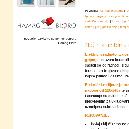
Poveznice:
centralno grijanje
|
ra
lipovica
|
grijanje bez cijevi
|
kalor
električna energija
|
lipovica
|
peč
kotao
|
plin
|
proizvodnja
|
temper
Inovacije razvijamo uz pomoć potpora
Način korištenja 
Hamag Bicro
Električni radijator za c
grijanje
na svom korisnič
sastoji se od radnog i sig
termostata te glavne sklo
kojom palimo i gasimo ure
Električni radijator je p
napone od 220-240v
te s
isporučuje sa suko utika
predviđenim za uključivan
uzemljenu suko utičnicu.
RUKOVANJE:
Uređaj uključujemo na 