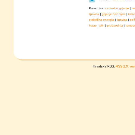
Poveznice:
centralno grijanje
|
ra
lipovica
|
grijanje bez cijevi
|
kalor
električna energija
|
lipovica
|
peč
kotao
|
plin
|
proizvodnja
|
temper
Hrvatska RSS:
RSS 2.0
.
www