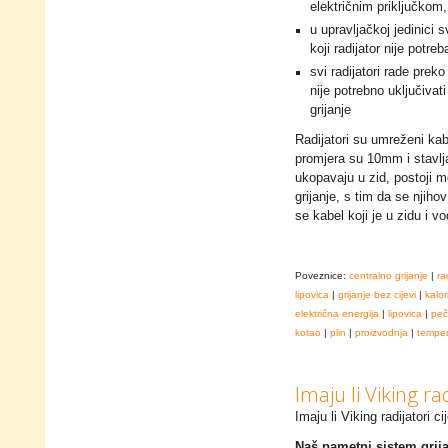
električnim priključkom,
u upravljačkoj jedinici 
koji radijator nije potreb
svi radijatori rade prek
nije potrebno uključivat
grijanje
Radijatori su umreženi kab
promjera su 10mm i stavljaj
ukopavaju u zid, postoji m
grijanje, s tim da se njiho
se kabel koji je u zidu i vo
Poveznice:
centralno grijanje
|
ra
lipovica
|
grijanje bez cijevi
|
kalor
električna energija
|
lipovica
|
peč
kotao
|
plin
|
proizvodnja
|
temper
Imaju li Viking rad
Imaju li Viking radijatori ci
Naš pametni sistem grija