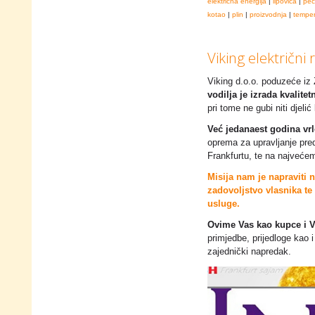
električna energija
|
lipovica
|
peč
kotao
|
plin
|
proizvodnja
|
temper
Viking električni 
Viking d.o.o. poduzeće iz
vodilja je izrada kvalite
pri tome ne gubi niti djeli
Već jedanaest godina vrl
oprema za upravljanje pred
Frankfurtu, te na najveće
Misija nam je napraviti n
zadovoljstvo vlasnika te 
usluge.
Ovime Vas kao kupce i V
primjedbe, prijedloge kao 
zajednički napredak.