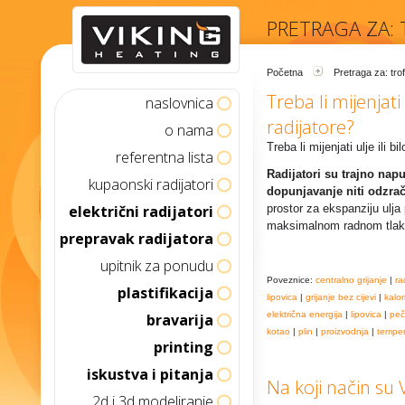
PRETRAGA ZA:
Početna
Pretraga za: tro
Treba li mijenjati 
naslovnica
radijatore?
o nama
Treba li mijenjati ulje ili b
referentna lista
Radijatori su trajno nap
kupaonski radijatori
dopunjavanje niti odzrač
električni radijatori
prostor za ekspanziju ulja 
maksimalnom radnom tlaku
prepravak radijatora
upitnik za ponudu
Poveznice:
centralno grijanje
|
ra
plastifikacija
lipovica
|
grijanje bez cijevi
|
kalor
električna energija
|
lipovica
|
peč
bravarija
kotao
|
plin
|
proizvodnja
|
temper
printing
iskustva i pitanja
Na koji način su V
2d i 3d modeliranje