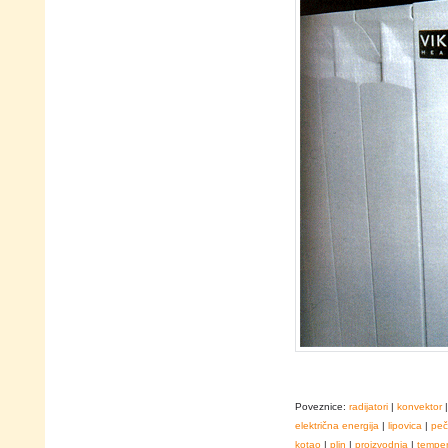
Poveznice:
radijatori
|
konvektor
električna energija
|
lipovica
|
peč
kotao
|
plin
|
proizvodnja
|
temper