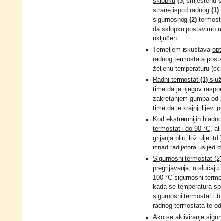
sklopku
(3)
smještenu s
strane ispod radnog
(1)
sigurnosnog
(2)
termost
da sklopku postavimo u p
uključen.
Temeljem iskustava
opt
radnog termostata posta
željenu temperaturu (cc
Radni termostat
(1)
služ
time da je njegov raspo
zakretanjem gumba od l
time da je krajnji lijevi 
Kod ekstremnijih hladnoć
termostat i do 90 °C
, al
grijanja plin, lož ulje i
iznad radijatora usljed 
Sigurnosni termostat (2)
pregrijavanja
, u slučaju
100 °C sigurnosni termos
kada se temperatura spu
sigurnosni termostat i 
radnog termostata te od
Ako se aktiviranje sigu