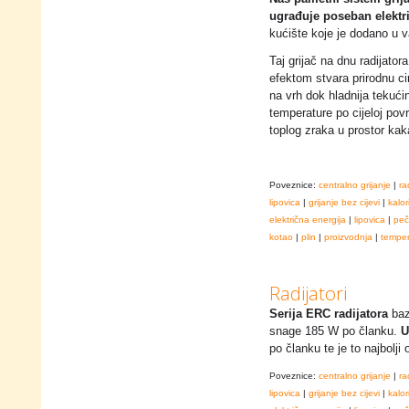
ugrađuje poseban elektri
kućište koje je dodano u va
Taj grijač na dnu radijator
efektom stvara prirodnu cir
na vrh dok hladnija tekuć
temperature po cijeloj povr
toplog zraka u prostor kak
Poveznice:
centralno grijanje
|
ra
lipovica
|
grijanje bez cijevi
|
kalor
električna energija
|
lipovica
|
peč
kotao
|
plin
|
proizvodnja
|
temper
Radijatori
Serija ERC radijatora
baz
snage 185 W po članku.
U
po članku te je to najbolji
Poveznice:
centralno grijanje
|
ra
lipovica
|
grijanje bez cijevi
|
kalor