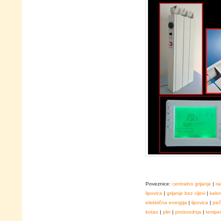
Poveznice:
centralno grijanje
|
ra
lipovica
|
grijanje bez cijevi
|
kalor
električna energija
|
lipovica
|
peč
kotao
|
plin
|
proizvodnja
|
temper