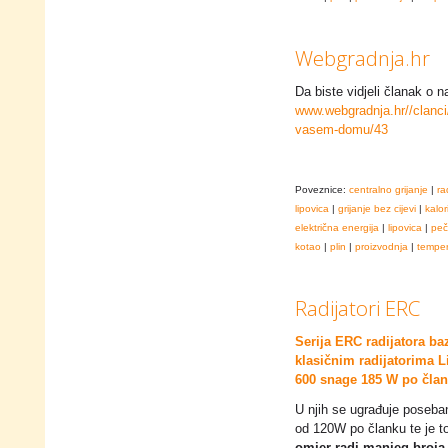
Webgradnja.hr
Da biste vidjeli članak o na
www.webgradnja.hr//clanci/
vasem-domu/43
Poveznice:
centralno grijanje
|
ra
lipovica
|
grijanje bez cijevi
|
kalor
električna energija
|
lipovica
|
peč
kotao
|
plin
|
proizvodnja
|
temper
Radijatori ERC
Serija ERC radijatora ba
klasičnim radijatorima L
600 snage 185 W po član
U njih se ugrađuje poseba
od 120W po članku te je t