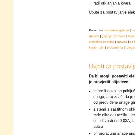
radi otklanjanja kvara.
Upute za postavljanje elek
Poveznice:
centralno grijanje
|
ra
lipovica
|
grijanje bez cijevi
|
kalor
električna energija
|
lipovica
|
peč
kotao
|
plin
|
proizvodnja
|
temper
Uvjeti za postavlj
Da bi mogli postaviti el
je provjeriti slijedeće
:
imate li dovoljan priklj
snage, a to znači da je 
od predviđene snage grij
sistemi s zaštitnom skl
rade nikakvu razliku, je
osjetljivosti od 0,03A, 
udara
pri proračunu snage grij