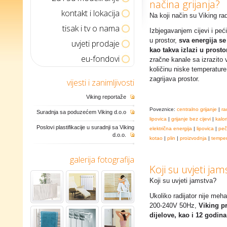
načina grijanja?
kontakt i lokacija
Na koji način su Viking radi
tisak i tv o nama
Izbjegavanjem cijevi i peć
u prostor,
sva energija se
uvjeti prodaje
kao takva izlazi u prost
eu-fondovi
zračne kanale sa izrazito 
količinu niske temperatur
zagrijava prostor.
vijesti i zanimljivosti
Viking reportaže
Poveznice:
centralno grijanje
|
ra
Suradnja sa poduzećem Viking d.o.o
lipovica
|
grijanje bez cijevi
|
kalor
Poslovi plastifikacije u suradnji sa Viking
električna energija
|
lipovica
|
peč
d.o.o.
kotao
|
plin
|
proizvodnja
|
temper
galerija fotografija
Koji su uvjeti jam
Koji su uvjeti jamstva?
Ukoliko radijator nije meha
200-240V 50Hz,
Viking p
dijelove, kao i 12 godin