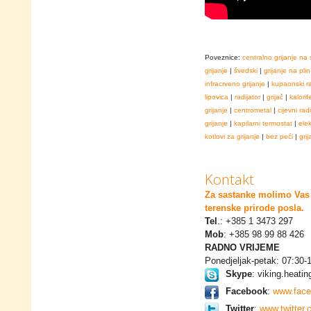
Poveznice:
centralno grijanje na 
grijanje
|
švedski
|
grijanje na plin
infracrveno grijanje
|
kupaonski ra
lipovica
|
radijator
|
grijač
|
kalorif
grijanje
|
centrometal
|
cijevni radi
grijanje
|
kapilarni termostat
|
ele
kotlovi za grijanje
|
bez peći
|
grij
Kontakt
Za sastanke molimo Vas 
terenske prirode posla.
Tel
.: +385 1 3473 297
Mob
: +385 98 99 88 426
RADNO VRIJEME
Ponedjeljak-petak: 07:30-
Skype
: viking.heatin
Facebook
:
www.face
Twitter
:
www.twitter.