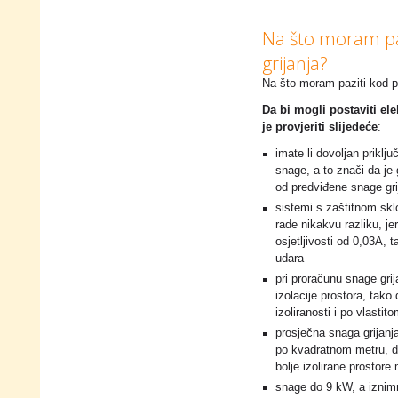
Na što moram paz
grijanja?
Na što moram paziti kod po
Da bi mogli postaviti el
je provjeriti slijedeće
:
imate li dovoljan priklj
snage, a to znači da je 
od predviđene snage grij
sistemi s zaštitnom skl
rade nikakvu razliku, je
osjetljivosti od 0,03A, 
udara
pri proračunu snage grij
izolacije prostora, tak
izoliranosti i po vlastit
prosječna snaga grijan
po kvadratnom metru, d
bolje izolirane prostore
snage do 9 kW, a izni