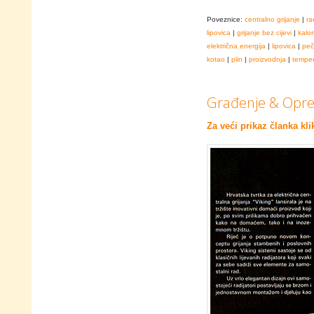
Poveznice:
centralno grijanje
|
ra
lipovica
|
grijanje bez cijevi
|
kalor
električna energija
|
lipovica
|
peč
kotao
|
plin
|
proizvodnja
|
temper
Građenje & Oprem
Za veći prikaz članka kli