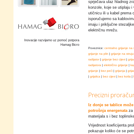
sprječava ulaz hladnog zra
konzole, koje se utiplaju i 
utičnicu ili u kabel prema c
isporučujemo sa kablovima 
imaju i priključne stezalj
električnu mrežu.
Inovacije razvijamo uz pomoć potpora
Hamag Bicro
Poveznice:
centralno grijanje na 
grijanje na plin
|
grijanje na struju
radijator
|
grijanje bez cijevi
|
grija
radijatora
|
električno grijanje
|
ka
grijanje
|
bez peći
|
grijanja
|
grija
|
grijalica
|
bez cijevi
|
bez kotla
|
Precizni proraču
Iz donje se tablice može 
potrošnja energenata
za 
materijala s i bez toplinske
Vrijednost koeficijenta p
pokazuje koliko će se potr