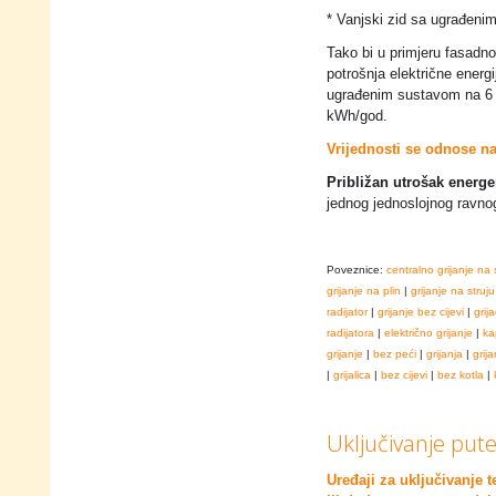
* Vanjski zid sa ugrađe
Tako bi u primjeru fasadn
potrošnja električne energi
ugrađenim sustavom na 6 
kWh/god.
Vrijednosti se odnose n
Približan utrošak energe
jednog jednoslojnog ravn
Poveznice:
centralno grijanje na 
grijanje na plin
|
grijanje na struju
radijator
|
grijanje bez cijevi
|
grija
radijatora
|
električno grijanje
|
ka
grijanje
|
bez peći
|
grijanja
|
grija
|
grijalica
|
bez cijevi
|
bez kotla
|
Uključivanje pute
Uređaji za uključivanje 