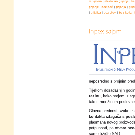
radijatora
|
električno grijanje
|
ka
grijanje
|
bez peći
|
grijanja
|
grija
|
grijalica
|
bez cijevi
|
bez kotla
|
Inpex sajam
neposredno s brojnim pred
Tijekom dosadašnjih godin
razinu
, kako brojem izlag
tako i množinom poslovne 
Glavna prednost svake izl
kontakta izlagača s pos
plasmana novog proizvoda
potpunosti, pa
otvara ne
samo tržište SAD.