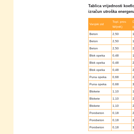
Tablica vrijednosti koefi
izračun utroška energen
Topl. prov.
D
Vanjski zid
W/(mK)
(
Beton
2,50
Beton
2,50
Beton
2,50
Blok opeka
0,48
Blok opeka
0,48
Blok opeka
0,48
Puna opeka
0,68
Puna opeka
0,68
Blokete
1,10
Blokete
1,10
Blokete
1,10
Porobeton
0,18
Porobeton
0,18
Porobeton
0,18