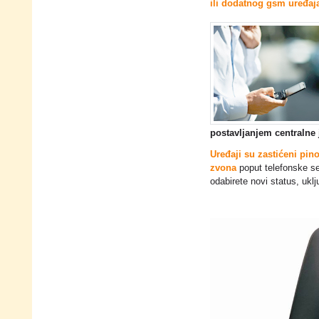
ili dodatnog gsm uređaj
postavljanjem centralne 
Uređaji su zastićeni pin
zvona
poput telefonske se
odabirete novi status, uklju