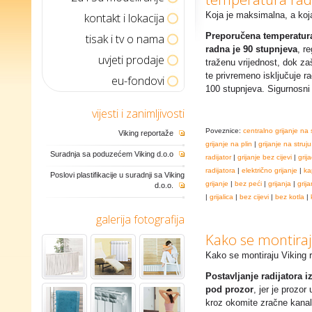
kontakt i lokacija
Koja je maksimalna, a koj
tisak i tv o nama
Preporučena temperatura
radna je 90 stupnjeva
, r
uvjeti prodaje
traženu vrijednost, dok zaš
te privremeno isključuje ra
eu-fondovi
100 stupnjeva. Sigurnosni
vijesti i zanimljivosti
Poveznice:
centralno grijanje na 
Viking reportaže
grijanje na plin
|
grijanje na struju
Suradnja sa poduzećem Viking d.o.o
radijator
|
grijanje bez cijevi
|
grija
radijatora
|
električno grijanje
|
ka
Poslovi plastifikacije u suradnji sa Viking
grijanje
|
bez peći
|
grijanja
|
grija
d.o.o.
|
grijalica
|
bez cijevi
|
bez kotla
|
galerija fotografija
Kako se montiraju
Kako se montiraju Viking r
Postavljanje radijatora 
pod prozor
, jer je prozor
kroz okomite zračne kanal