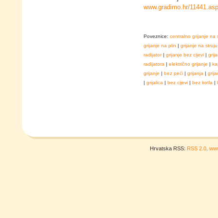
www.gradimo.hr/11441.as
Poveznice:
centralno grijanje na 
grijanje na plin
|
grijanje na struju
radijator
|
grijanje bez cijevi
|
grija
radijatora
|
električno grijanje
|
ka
grijanje
|
bez peći
|
grijanja
|
grija
|
grijalica
|
bez cijevi
|
bez kotla
|
Hrvatska RSS:
RSS 2.0
.
www