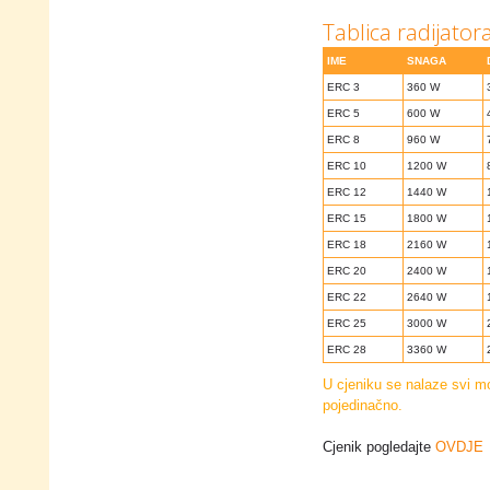
Tablica radijator
IME
SNAGA
ERC 3
360 W
ERC 5
600 W
ERC 8
960 W
ERC 10
1200 W
ERC 12
1440 W
ERC 15
1800 W
ERC 18
2160 W
ERC 20
2400 W
ERC 22
2640 W
ERC 25
3000 W
ERC 28
3360 W
U cjeniku se nalaze svi m
pojedinačno.
Cjenik pogledajte
OVDJE