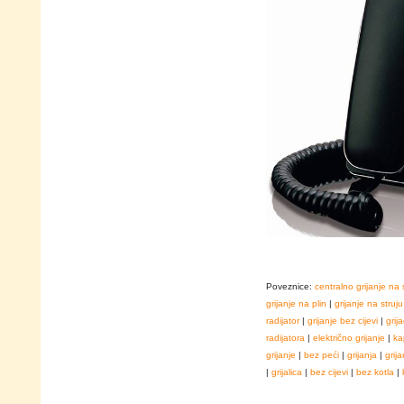
Poveznice:
centralno grijanje na 
grijanje na plin
|
grijanje na struju
radijator
|
grijanje bez cijevi
|
grija
radijatora
|
električno grijanje
|
ka
grijanje
|
bez peći
|
grijanja
|
grija
|
grijalica
|
bez cijevi
|
bez kotla
|