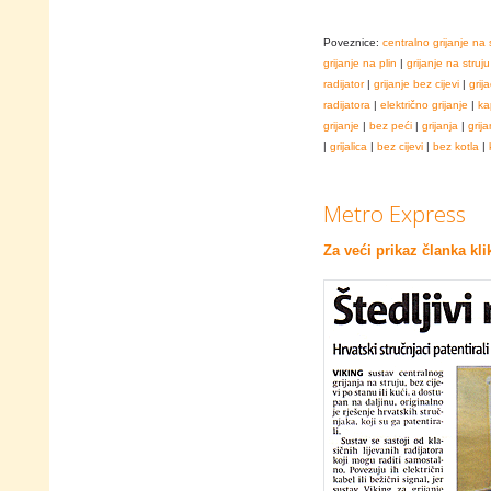
Poveznice:
centralno grijanje na 
grijanje na plin
|
grijanje na struju
radijator
|
grijanje bez cijevi
|
grija
radijatora
|
električno grijanje
|
ka
grijanje
|
bez peći
|
grijanja
|
grija
|
grijalica
|
bez cijevi
|
bez kotla
|
Metro Express
Za veći prikaz članka kli