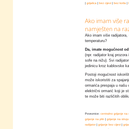
|
grijalica
|
bez cijevi
|
bez kotla
|
Ako imam više rad
namješten na raz
Ako imam više radijatora, 
temperaturu?
Da, imate mogućnost odre
(npr. radijator kraj prozor
sofe na nižu). Svi radijat
jedinicu kroz kablovske kan
Postoji mogućnost iskorišt
može iskoristiti za spajanj
ormarića prespaja u našu c
električni ormarić koji je
te može biti različitih obli
Poveznice:
centralno grijanje na 
grijanje na plin
|
grijanje na struju
radijator
|
grijanje bez cijevi
|
grija