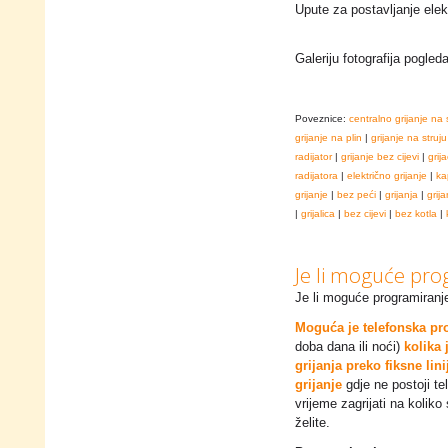
Upute za postavljanje elek
Galeriju fotografija pogled
Poveznice:
centralno grijanje na 
grijanje na plin
|
grijanje na struju
radijator
|
grijanje bez cijevi
|
grija
radijatora
|
električno grijanje
|
ka
grijanje
|
bez peći
|
grijanja
|
grija
|
grijalica
|
bez cijevi
|
bez kotla
|
Je li moguće pro
Je li moguće programiranje
Moguća je telefonska pr
doba dana ili noći)
kolika 
grijanja preko fiksne lin
grijanje
gdje ne postoji te
vrijeme zagrijati na koliko
želite.