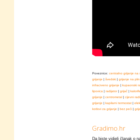
Poveznice:
centralno grijanje na 
grijanje
|
švedski
|
grijanje na plin
infracrveno grijanje
|
kupaonski ra
lipovica
|
radijator
|
grijač
|
kalorif
grijanje
|
centrometal
|
cijevni radi
grijanje
|
kapilarni termostat
|
ele
kotlovi za grijanje
|
bez peći
|
grij
Gradimo.hr
Da biste vidjeli članak o na