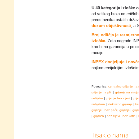
U 40 kategorija izloške 
od velikog broja američkih
predstavnika ostalih drža
dozom objektivnosti
, a 
Broj odličja je razmjern
izloška.
Zato nagrade INPE
kao bitna garancija u proce
medije.
INPEX dodjeljuje i novč
najkomercijalnijim izlošci
Poveznice:
centralno grijanje na 
grijanje na plin
|
grijanje na struju
radijator
|
grijanje bez cijevi
|
grija
radijatora
|
električno grijanje
|
ka
grijanje
|
bez peći
|
grijanja
|
grija
|
grijalica
|
bez cijevi
|
bez kotla
|
Tisak o nama