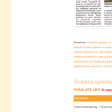
Poveznice:
centralno grijanje na 
grijanje na plin
|
grijanje na struju
radijator
|
grijanje bez cijevi
|
grija
radijatora
|
električno grijanje
|
ka
grijanje
|
bez peći
|
grijanja
|
grija
|
grijalica
|
bez cijevi
|
bez kotla
|
Dodatna oprema i
POŠALJITE UPIT
ili naz
PROIZVOD
Sobni termostat dig. 7 dnevni be