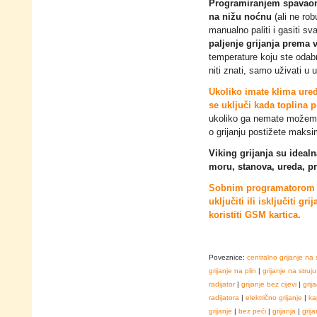
Programiranjem spavaon
na nižu noćnu
(ali ne rob
manualno paliti i gasiti sv
paljenje grijanja prema 
temperature koju ste odabra
niti znati, samo uživati u
Ukoliko imate klima uređ
se uključi kada toplina p
ukoliko ga nemate možemo 
o grijanju postižete maks
Viking grijanja su ideal
moru, stanova, ureda, pr
Sobnim programatorom Te
uključiti ili isključiti g
koristiti GSM kartica.
Poveznice:
centralno grijanje na 
grijanje na plin
|
grijanje na struju
radijator
|
grijanje bez cijevi
|
grija
radijatora
|
električno grijanje
|
ka
grijanje
|
bez peći
|
grijanja
|
grija