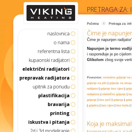
PRETRAGA ZA: 
Početna
Pretraga za: inf
Čime je napunjen
naslovnica
Čime je napunjen radijator
o nama
Napunjen je termo vodlj
referentna lista
i raspoređuje je po cijelom
kupaonski radijatori
Glikolom
zbog svoje verti
električni radijatori
prepravak radijatora
Poveznice:
centralno grijanje na 
grijanje na plin
|
grijanje na struju
upitnik za ponudu
radijator
|
grijanje bez cijevi
|
grija
plastifikacija
radijatora
|
električno grijanje
|
ka
grijanje
|
bez peći
|
grijanja
|
grija
bravarija
|
grijalica
|
bez cijevi
|
bez kotla
|
printing
iskustva i pitanja
Koja je maksimal
2d i 3d modeliranje
temperatura radi