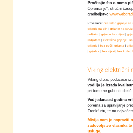
Pročitajte što o nama pi
Opremanje", stručni časopi
graditeljstvo
www.webgradn
Poveznice:
centralno grijanje na 
grijanje na plin
|
grijanje na struju
radijator
|
grijanje bez cijevi
|
grija
radijatora
|
električno grijanje
|
ka
grijanje
|
bez peći
|
grijanja
|
grija
|
grijalica
|
bez cijevi
|
bez kotla
|
Viking električni 
Viking d.o.o. poduzeće iz
vodilja je izrada kvalite
pri tome ne gubi niti djeli
Već jedanaest godina vrl
oprema za upravljanje pred
Frankfurtu, te na najveće
Misija nam je napraviti n
zadovoljstvo vlasnika te 
usluge.