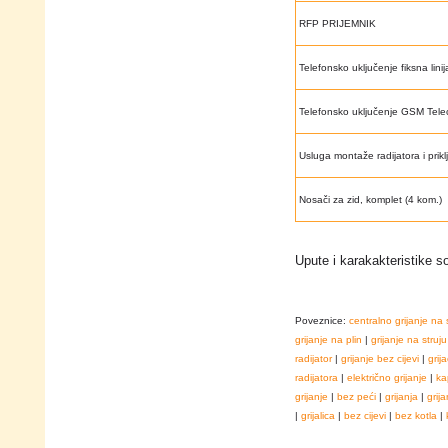
RFP PRIJEMNIK
Telefonsko uključenje fiksna linij
Telefonsko uključenje GSM Tel
Usluga montaže radijatora i prik
Nosači za zid, komplet (4 kom.)
Upute i karakakteristike 
Poveznice:
centralno grijanje na 
grijanje na plin
|
grijanje na struju
radijator
|
grijanje bez cijevi
|
grija
radijatora
|
električno grijanje
|
ka
grijanje
|
bez peći
|
grijanja
|
grija
|
grijalica
|
bez cijevi
|
bez kotla
|