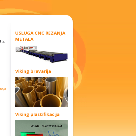
USLUGA CNC REZANJA
METALA
0Hz,
|
Viking bravarija
tanja
Viking plastifikacija