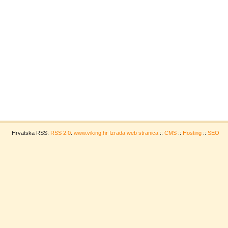
Hrvatska RSS:
RSS 2.0
.
www.viking.hr
Izrada web stranica
::
CMS
::
Hosting
::
SEO