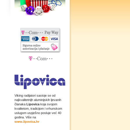
Viking radijatori sastoje se od
najkvalitetnijh aluminijskih ljevanih
članaka
Lipovica
koja svojom
kvalitetom, tradicijom i vrhunskom
uslugom uspješno posluje već 40
godina. Više na
www.lipovica.hr