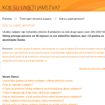
KOJI SU UVJETI JAMSTVA?
Početna
Česti upiti i iskustva kupaca
Koji su uvjeti jamstva?
Koji su uvjeti jamstva?
Ukoliko radijator nije mehanički oštećen ili priključen na neki drugi napon osim 200-240V 5
Viking priznaje jamstvo od 36 mjeseci za sve električne dijelove, kao i 12 godina za
aluminijske članke
.
Poveznice:
centralno grijanje
|
radijatori cijene
|
grijanje na struju
|
radijatori
|
konvektor
|
radijator lipovica
|
grijanje bez cijevi
|
kalorifer
|
termostat
|
trofazna struja
|
prodaja radijatora
|
proračun
|
električna energija
lipovica
|
peči
|
ploča
|
ulje
|
elektricna struja
|
peci
|
struja
|
solarni
|
instalacija
|
kotao
|
plin
|
proizvodnja
|
temperatura
|
instalacije
|
energija
|
grijanje za
Nazad na iskustva i pi
Vezani članci:
Usporedba grijanja sa klima uređajem i Viking električni sustav
Čime je napunjen radijator?
U čemu je prednost Viking radijatora pored klasičnog uljnog radijatora?
Treba li mijenjati ulje ili bilo kako održavati radijatore?
Koja je maksimalna, a koja preporučena radna temperatura radijatora?
Koliko radijatoru treba da postigne radnu temperaturu?
Na koji način su Viking radijatori štedljiviji od drugih načina grijanja?