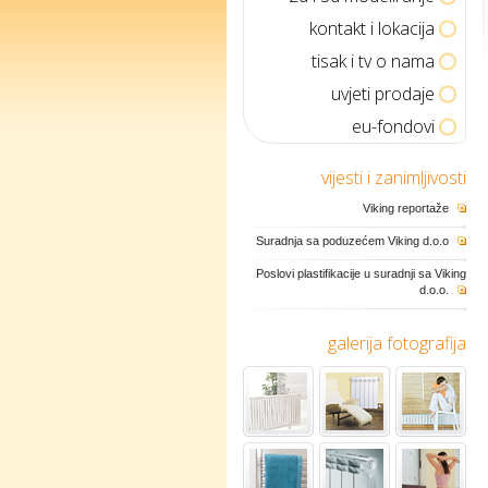
kontakt i lokacija
tisak i tv o nama
uvjeti prodaje
eu-fondovi
vijesti i zanimljivosti
Viking reportaže
Suradnja sa poduzećem Viking d.o.o
Poslovi plastifikacije u suradnji sa Viking
d.o.o.
galerija fotografija