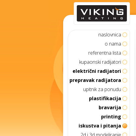
naslovnica
o nama
referentna lista
kupaonski radijatori
električni radijatori
prepravak radijatora
upitnik za ponudu
plastifikacija
bravarija
printing
iskustva i pitanja
2d i 3d modeliranje