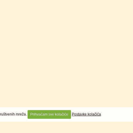
 društvenih mreža.
Prihvaćam sve kolačiće
Postavke kolačića