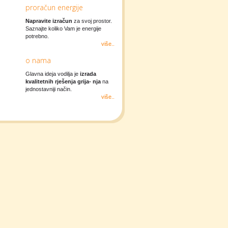
proračun energije
Napravite izračun
za svoj prostor.
Saznajte koliko Vam je energije
potrebno.
više..
o nama
Glavna ideja vodilja je
izrada
kvalitetnih rješenja grija- nja
na
jednostavniji način.
više..