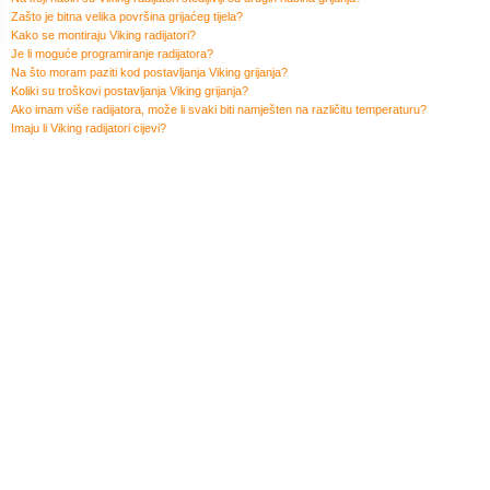
Zašto je bitna velika površina grijaćeg tijela?
Kako se montiraju Viking radijatori?
Je li moguće programiranje radijatora?
Na što moram paziti kod postavljanja Viking grijanja?
Koliki su troškovi postavljanja Viking grijanja?
Ako imam više radijatora, može li svaki biti namješten na različitu temperaturu?
Imaju li Viking radijatori cijevi?