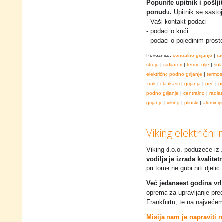
Popunite upitnik i pošlj
ponudu.
Upitnik se sastoji
- Vaši kontakt podaci
- podaci o kući
- podaci o pojedinim prost
Poveznice:
centralno grijanje
|
ra
struju
|
radijatori
|
termo ulje
|
sol
električno podno grijanje
|
termos
zrak
|
člankasti
|
grijanja
|
peć
|
p
podno grijanje
|
centralno
|
radia
grijanje
|
viking
|
plinski
|
aluminijs
Viking električni 
Viking d.o.o. poduzeće iz
vodilja je izrada kvalite
pri tome ne gubi niti djeli
Već jedanaest godina vrl
oprema za upravljanje pred
Frankfurtu, te na najveće
Misija nam je napraviti n