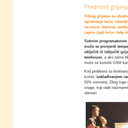
Prednosti grijanj
Viking grijanja su ideal
opremanja kuća, vikendi
na moru, stanova, ureda,
najmu (radi brze i lake 
Sobnim programatorom
može se provjeriti tempe
uključiti ili isključiti grij
telefonom
, a ako nema fik
može se koristiti GSM kar
Kod problema sa limitiran
koristi “
usklađivanjem rad
50% vremena. Zbog toga se
snage, koji rade naizmjenič
obrnuto.