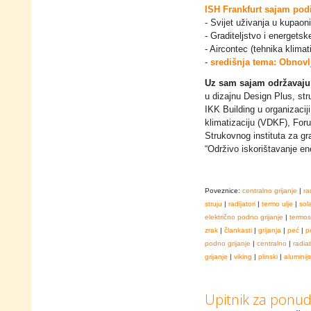
ISH Frankfurt sajam podij
- Svijet uživanja u kupao
- Graditeljstvo i energetsk
- Aircontec (tehnika klimati
-
središnja tema: Obnovlj
Uz sam sajam održavaju s
u dizajnu Design Plus, str
IKK Building u organizacij
klimatizaciju (VDKF), For
Strukovnog instituta za gr
“Održivo iskorištavanje en
Poveznice:
centralno grijanje
|
ra
struju
|
radijatori
|
termo ulje
|
sol
električno podno grijanje
|
termos
zrak
|
člankasti
|
grijanja
|
peć
|
p
podno grijanje
|
centralno
|
radia
grijanje
|
viking
|
plinski
|
aluminijs
Upitnik za ponu