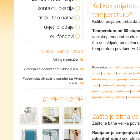
Koliko radijator
kontakt i lokacija
temperaturu?
tisak i tv o nama
Koliko radijatoru treba da
uvjeti prodaje
Temperatura od 60 stupn
eu-fondovi
vanjskoj temperaturi okoli
što se isključi, prosječni
temperaturu površine +/-
vijesti i zanimljivosti
Viking reportaže
Poveznice:
centralno grijanje
|
ra
Suradnja sa poduzećem Viking d.o.o
struju
|
radijatori
|
termo ulje
|
sol
Poslovi plastifikacije u suradnji sa Viking
električno podno grijanje
|
termos
d.o.o.
zrak
|
člankasti
|
grijanja
|
peć
|
p
podno grijanje
|
centralno
|
radia
galerija fotografija
grijanje
|
viking
|
plinski
|
aluminijs
Zašto je bitna vel
Zašto je bitna velika površ
Radijator je izmjenjivač 
gdje dodiruje zrak
, ako j