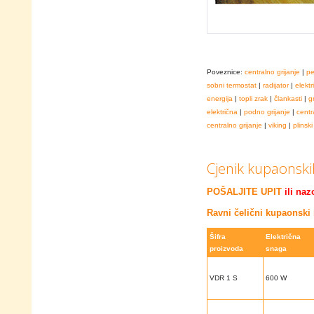
Poveznice:
centralno grijanje
|
pe
sobni termostat
|
radijator
|
elekt
energija
|
topli zrak
|
člankasti
|
g
električna
|
podno grijanje
|
centr
centralno grijanje
|
viking
|
plinski
Cjenik kupaonskih
POŠALJITE UPIT
ili naz
Ravni čelični kupaonski 
Šifra
Električna
proizvoda
snaga
VDR 1 S
600 W