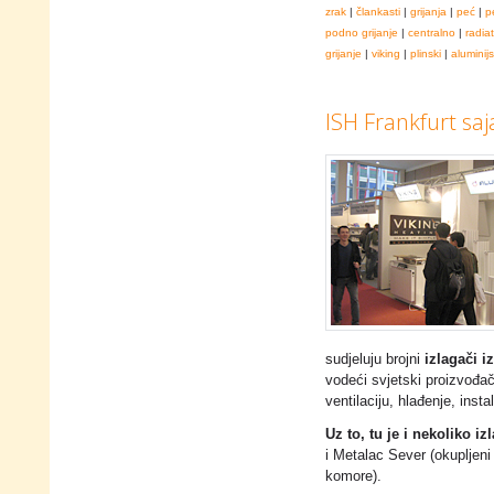
zrak
|
člankasti
|
grijanja
|
peć
|
p
podno grijanje
|
centralno
|
radia
grijanje
|
viking
|
plinski
|
aluminijs
ISH Frankfurt sa
sudjeluju brojni
izlagači i
vodeći svjetski proizvođači
ventilaciju, hlađenje, inst
Uz to, tu je i nekoliko i
i Metalac Sever (okupljen
komore).