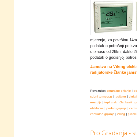
mjerenja, za površinu 14m2
podatak o potrošnji po kva
u iznosu od 29kn, dakle 29
podatak o godišnjoj potrošnj
Jamstvo na Viking elektr
radijatorske članke jams
Poveznice:
centralno grijanje
|
pe
sobni termostat
|
radijator
|
elekt
energija
|
topli zrak
|
člankasti
|
g
električna
|
podno grijanje
|
centr
centralno grijanje
|
viking
|
plinski
Pro Gradanja - st