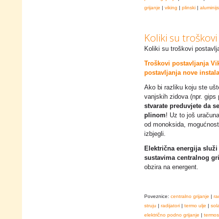
grijanje
|
viking
|
plinski
|
aluminijs
Koliki su troškovi
Koliki su troškovi postavlj
Troškovi postavljanja Vi
postavljanja nove instalac
Ako bi razliku koju ste ušte
vanjskih zidova (npr. gips 
stvarate preduvjete da s
plinom
! Uz to još uračun
od monoksida, mogućnost re
izbjegli.
Električna energija služ
sustavima centralnog gri
obzira na energent.
Poveznice:
centralno grijanje
|
ra
struju
|
radijatori
|
termo ulje
|
sol
električno podno grijanje
|
termos