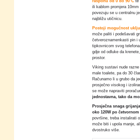
rasponu od 0 do 90°C
te 
ili kablom promjera 10mm k
povezuju se u centralnu je
najbližu utičnicu.
Postoji mogućnost uklju
može paliti i podešavati gr
četveroznamenkasti pin i u
tipkovnicom svog telefona 
gdje od odluke da krenete
prostor.
Viking sustavi nude razne 
male toalete, pa do 30 čl
Računamo li u grubo da jed
prosječno visokog i izolira
se može napraviti proraču
jednostavna, tako da mo
Prosječna snaga grijanja
oko 120W po četvornom
površine, treba instalirati
može biti i upola manje, al
dvostruko više.