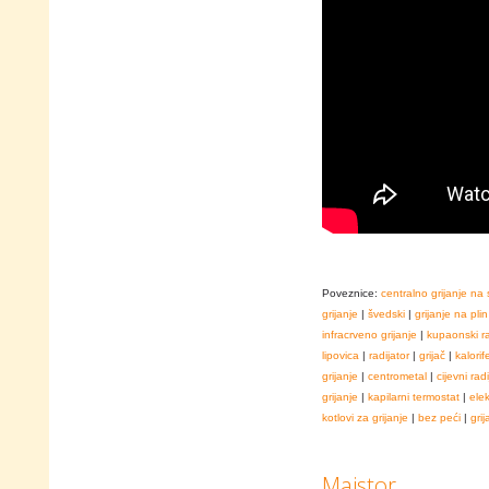
Poveznice:
centralno grijanje na 
grijanje
|
švedski
|
grijanje na plin
infracrveno grijanje
|
kupaonski ra
lipovica
|
radijator
|
grijač
|
kalorif
grijanje
|
centrometal
|
cijevni radi
grijanje
|
kapilarni termostat
|
ele
kotlovi za grijanje
|
bez peći
|
grij
Majstor