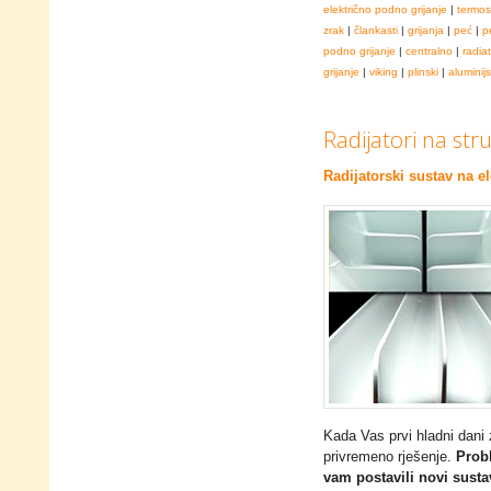
električno podno grijanje
|
termos
zrak
|
člankasti
|
grijanja
|
peć
|
p
podno grijanje
|
centralno
|
radia
grijanje
|
viking
|
plinski
|
aluminijs
Radijatori na stru
Radijatorski sustav na el
Kada Vas prvi hladni dani 
privremeno rješenje.
Prob
vam postavili novi susta