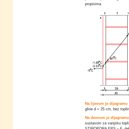
propisima.
Na lijevom je dijagramu 
gline d = 25 cm, bez topli
Na desnom je dijagramu i
sustavom za vanjsku topl
STIROPORA EPS – F, deb