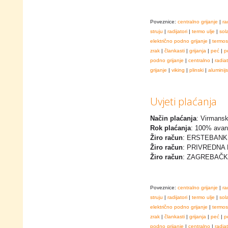
Poveznice:
centralno grijanje
|
ra
struju
|
radijatori
|
termo ulje
|
sol
električno podno grijanje
|
termos
zrak
|
člankasti
|
grijanja
|
peć
|
p
podno grijanje
|
centralno
|
radia
grijanje
|
viking
|
plinski
|
aluminijs
Uvjeti plaćanja
Način plaćanja
: Virmansk
Rok plaćanja
: 100% avan
Žiro račun
: ERSTEBANK 
Žiro račun
: PRIVREDNA 
Žiro račun
: ZAGREBAČK
Poveznice:
centralno grijanje
|
ra
struju
|
radijatori
|
termo ulje
|
sol
električno podno grijanje
|
termos
zrak
|
člankasti
|
grijanja
|
peć
|
p
podno grijanje
|
centralno
|
radia