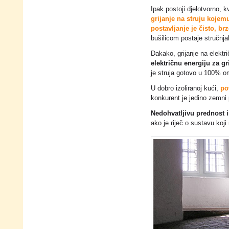
Ipak postoji djelotvorno, k
grijanje na struju kojemu
postavljanje je čisto, br
bušilicom postaje stručnja
Dakako, grijanje na elektr
električnu energiju za gr
je struja gotovo u 100% om
U dobro izoliranoj kući,
po
konkurent je jedino zemni 
Nedohvatljivu prednost
ako je riječ o sustavu koj