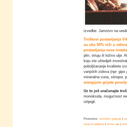
izvedbe. Jamstvo na uređa
Troškovi postavljanja Vi
su oko 50% niži u odnos
postavljanja nove instala
plin, struju ili loživo ulje. 
koju ste uštedjeli investiral
poboljšavanje kvalitete izo
vanjskih zidova (npr. gips 
mineralna vuna, stiropor, p
energijom grijete povolj
Uz to još uračunajte tro
monoksida, mogućnost reduk
izbjegli.
Poveznice:
centralno grijanje
|
ra
struju
|
radijatori
|
termo ulje
|
sol