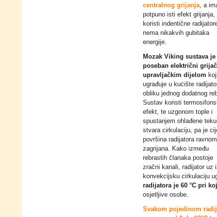
centralnog grijanja
, a im
potpuno isti efekt grijanja, 
koristi indentične radijatore
nema nikakvih gubitaka
energije.
Mozak Viking sustava je
poseban električni grijač
upravljačkim dijelom
koj
ugrađuje u kućište radijato
obliku jednog dodatnog reb
Sustav koristi termosifons
efekt, te uzgonom tople i
spustanjem ohlađene teku
stvara cirkulaciju, pa je cij
površina radijatora ravnom
zagrijana. Kako između
rebrastih članaka postoje
zračni kanali, radijator uz
konvekcijsku cirkulaciju 
radijatora je 60 °C pri k
osjetljive osobe.
Svakom pojedinom radija