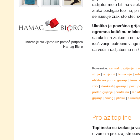
radijator mora biti na vis
zraka postigao toplinu, pri
se isušuje zrak što šteti s
Ukoliko je površina grija
ogromna količinu mlako
sa okolnim zrakom i ne uzro
Inovacije razvijamo uz pomoć potpora
isušivanje potrebne vlage i
Hamag Bicro
sa većim radijatorima i niž
Poveznice:
centralno grijanje
|
ra
struju
|
radijatori
|
termo ulje
|
sol
električno podno grijanje
|
termos
zrak
|
člankasti
|
grijanja
|
peć
|
p
podno grijanje
|
centralno
|
radia
grijanje
|
viking
|
plinski
|
aluminijs
Prolaz topline
Toplinska se izolacija v
otvorenih prolaza, stropova