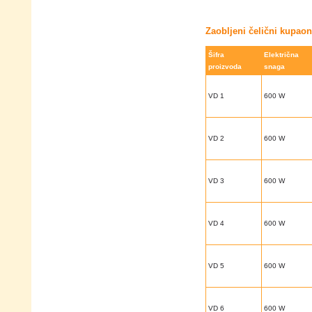
Zaobljeni čelični kupaon
Šifra
Električna
proizvoda
snaga
VD 1
600 W
VD 2
600 W
VD 3
600 W
VD 4
600 W
VD 5
600 W
VD 6
600 W