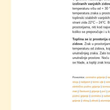
izoliranih vanjskih zido
temperaturu višu od + 30 
temperatura zraka u prosto
toplinski stabilnih vanjsk
strani zida 22°C – 24°C. B
prostorijama, niti kod najv
koliko se preporučuje i u k
Toplina se iz prostorija
zidove
. Zrak u prostorija
temperaturu od zidova, koji 
unutrašnjeg zraka. Zato top
unutrašnje prostore. Noću j
se hlade, a topliji zrak kr
Poveznice:
centralno grijanje
|
ra
struju
|
radijatori
|
termo ulje
|
sol
električno podno grijanje
|
termos
zrak
|
člankasti
|
grijanja
|
peć
|
p
podno grijanje
|
centralno
|
radia
grijanje
|
viking
|
plinski
|
aluminijs