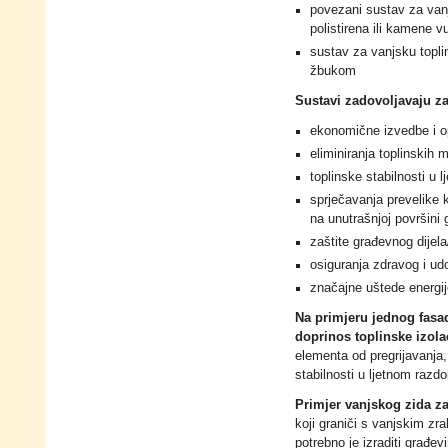
povezani sustav za vanj
polistirena ili kamene v
sustav za vanjsku topli
žbukom
Sustavi zadovoljavaju z
ekonomične izvedbe i op
eliminiranja toplinskih 
toplinske stabilnosti u 
sprječavanja prevelike
na unutrašnjoj površini
zaštite građevnog dijel
osiguranja zdravog i u
značajne uštede energije 
Na primjeru jednog fasad
doprinos toplinske izolac
elementa od pregrijavanja,
stabilnosti u ljetnom razd
Primjer vanjskog zida z
koji graniči s vanjskim zra
potrebno je izraditi građe