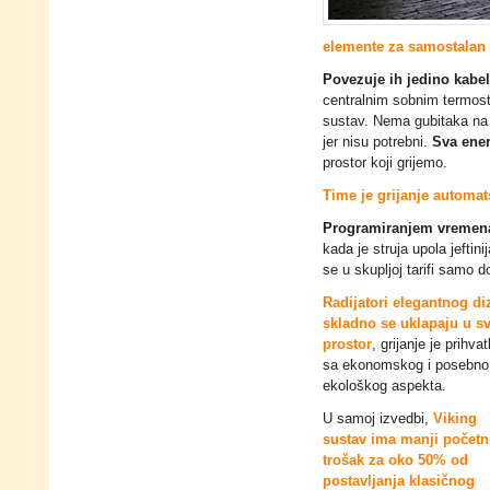
elemente za samostalan 
Povezuje ih jedino kabel 
centralnim sobnim termost
sustav. Nema gubitaka na 
jer nisu potrebni.
Sva ener
prostor koji grijemo.
Time je grijanje automat
Programiranjem vremena 
kada je struja upola jeftinij
se u skupljoj tarifi samo d
Radijatori elegantnog di
skladno se uklapaju u sv
prostor
, grijanje je prihvat
sa ekonomskog i posebno
ekološkog aspekta.
U samoj izvedbi,
Viking
sustav ima manji početn
trošak za oko 50% od
postavljanja klasičnog