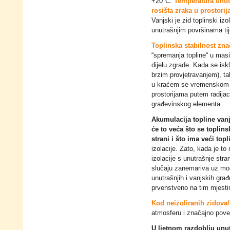
+20°C.
Temperatura unut
rosišta zraka u prostori
Vanjski je zid toplinski iz
unutrašnjim površinama ti
Toplinska stabilnost zn
“spremanja topline“ u mas
dijelu zgrade. Kada se isklj
brzim provjetravanjem), ta
u kraćem se vremenskom p
prostorijama putem radijac
građevinskog elementa.
Akumulacija topline vanj
će to veća što se toplins
strani i što ima veći topl
izolacije. Zato, kada je to
izolacije s unutrašnje str
slučaju zanemariva uz mo
unutrašnjih i vanjskih gr
prvenstveno na tim mjest
Kod neizoliranih zidova/
atmosferu i značajno pove
U ljetnom razdoblju unut