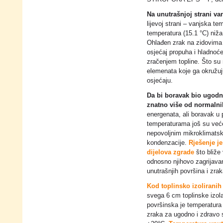
Na unutrašnjoj strani va
lijevoj strani – vanjska t
temperatura (15.1 °C) niža
Ohlađen zrak na zidovima 
osjećaj propuha i hladnoće
zračenjem topline. Što su 
elemenata koje ga okružuju
osjećaju.
Da bi boravak bio ugodni
znatno više od normalni
energenata, ali boravak u 
temperaturama još su veće 
nepovoljnim mikroklimats
kondenzacije.
Rješenje je
dijelova zgrade
što bliže 
odnosno njihovo zagrijava
unutrašnjih površina i zrak
Kod toplinsko izoliranih
svega 6 cm toplinske izola
površinska je temperatura
zraka za ugodno i zdravo s