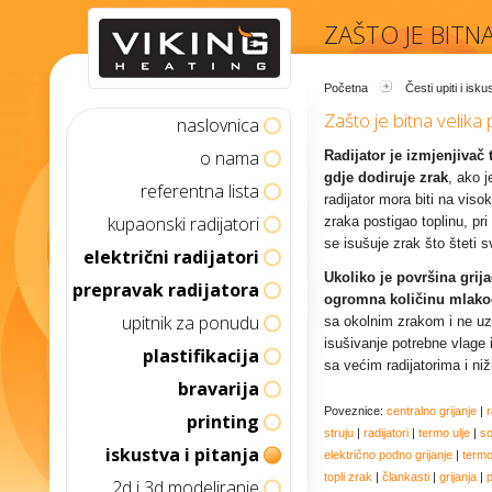
ZAŠTO JE BITN
Početna
Česti upiti i is
Zašto je bitna velika 
naslovnica
o nama
Radijator je izmjenjivač 
gdje dodiruje zrak
, ako j
referentna lista
radijator mora biti na vis
kupaonski radijatori
zraka postigao toplinu, pri
se isušuje zrak što šteti s
električni radijatori
Ukoliko je površina grija
prepravak radijatora
ogromna količinu mlako
upitnik za ponudu
sa okolnim zrakom i ne uzro
isušivanje potrebne vlage i
plastifikacija
sa većim radijatorima i niž
bravarija
Poveznice:
centralno grijanje
|
r
printing
struju
|
radijatori
|
termo ulje
|
so
iskustva i pitanja
električno podno grijanje
|
termo
topli zrak
|
člankasti
|
grijanja
|
2d i 3d modeliranje