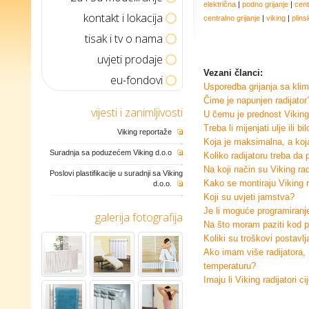
električna
|
podno grijanje
|
cent
kontakt i lokacija
centralno grijanje
|
viking
|
plins
tisak i tv o nama
uvjeti prodaje
Vezani članci:
eu-fondovi
Usporedba grijanja sa klim
Čime je napunjen radijator
vijesti i zanimljivosti
U čemu je prednost Viking 
Treba li mijenjati ulje ili b
Viking reportaže
Koja je maksimalna, a koj
Suradnja sa poduzećem Viking d.o.o
Koliko radijatoru treba da
Na koji način su Viking radi
Poslovi plastifikacije u suradnji sa Viking
Kako se montiraju Viking r
d.o.o.
Koji su uvjeti jamstva?
Je li moguće programiranje
galerija fotografija
Na što moram paziti kod po
Koliki su troškovi postavlj
Ako imam više radijatora, 
temperaturu?
Imaju li Viking radijatori ci