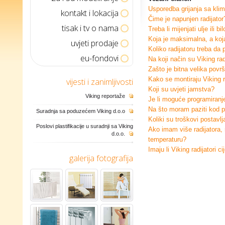
Usporedba grijanja sa klim
kontakt i lokacija
Čime je napunjen radijator
tisak i tv o nama
Treba li mijenjati ulje ili b
Koja je maksimalna, a koj
uvjeti prodaje
Koliko radijatoru treba da
eu-fondovi
Na koji način su Viking radi
Zašto je bitna velika površ
Kako se montiraju Viking r
vijesti i zanimljivosti
Koji su uvjeti jamstva?
Viking reportaže
Je li moguće programiranje
Na što moram paziti kod po
Suradnja sa poduzećem Viking d.o.o
Koliki su troškovi postavlj
Poslovi plastifikacije u suradnji sa Viking
Ako imam više radijatora, 
d.o.o.
temperaturu?
Imaju li Viking radijatori ci
galerija fotografija