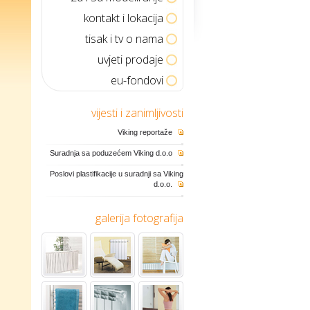
kontakt i lokacija
tisak i tv o nama
uvjeti prodaje
eu-fondovi
vijesti i zanimljivosti
Viking reportaže
Suradnja sa poduzećem Viking d.o.o
Poslovi plastifikacije u suradnji sa Viking
d.o.o.
galerija fotografija