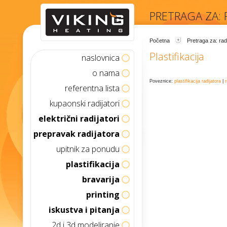
PRETRAGA ZA: R
Početna
Pretraga za: radij
Plastifikacija
naslovnica
o nama
Poveznice:
plastifikacija radijatora
|
r
referentna lista
kupaonski radijatori
električni radijatori
prepravak radijatora
upitnik za ponudu
plastifikacija
bravarija
printing
iskustva i pitanja
2d i 3d modeliranje