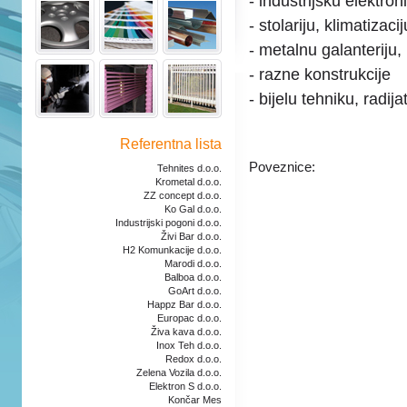
- industrijsku elektron
- stolariju, klimatizacij
- metalnu galanteriju, 
- razne konstrukcije
- bijelu tehniku, radija
Referentna lista
Poveznice:
Tehnites d.o.o.
Krometal d.o.o.
ZZ concept d.o.o.
Ko Gal d.o.o.
Industrijski pogoni d.o.o.
Živi Bar d.o.o.
H2 Komunkacije d.o.o.
Marodi d.o.o.
Balboa d.o.o.
GoArt d.o.o.
Happz Bar d.o.o.
Europac d.o.o.
Živa kava d.o.o.
Inox Teh d.o.o.
Redox d.o.o.
Zelena Vozila d.o.o.
Elektron S d.o.o.
Končar Mes