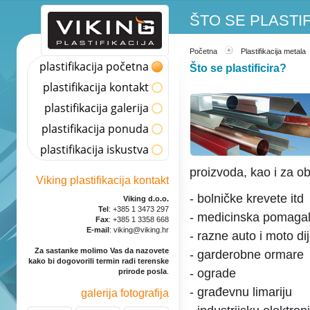
ŠTO SE PLASTIF
Početna
Plastifikacija metala
plastifikacija početna
Što se plastificira?
plastifikacija kontakt
plastifikacija galerija
plastifikacija ponuda
plastifikacija iskustva
proizvoda, kao i za ob
Viking plastifikacija kontakt
- bolničke krevete itd
Viking d.o.o.
Tel
: +385 1 3473 297
- medicinska pomaga
Fax
: +385 1 3358 668
E-mail
: viking@viking.hr
- razne auto i moto di
Za sastanke molimo Vas da nazovete
- garderobne ormare
kako bi dogovorili termin radi terenske
- ograde
prirode posla
.
- građevnu limariju
galerija fotografija