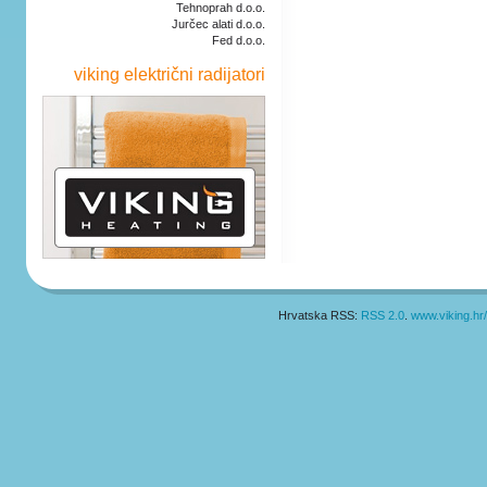
Tehnoprah d.o.o.
Jurčec alati d.o.o.
Fed d.o.o.
viking električni radijatori
Hrvatska RSS:
RSS 2.0
.
www.viking.hr/p